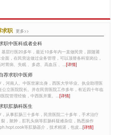
荐求职
更多>>
求职中医科或者全科
，基层行医20多年，最近10多年内一直做民营，跟随莆
术全面，在民营这做过业务管理，可以顶替各科室岗位，
对胃病、失眠 、多虑、高血压 、
...
[详情]
自荐求职中医师
0岁，河南人。中医世家出身，西医大学毕业。执业助理医
曾任公立医院院长。并在民营医院工作多年，有近四十年临
和医院管理经验，中西医并重。
...
[详情]
求职肛肠科医生
7岁，从事肛肠三十多年，民营医院二十多年，手术治疗
，裂，脓肿，肛乳头病等肛肠科疑难杂症，熟悉操作
st.rph.hcpt.cook等肛肠器介，技术精湛，包皮
...
[详情]