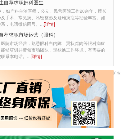
生自荐求职妇科医生
岁，妇产科主治医师，公立、民营医院工作20余年，擅长
诊及手术、常见病、私密整形及疑难病症等经验丰富。如
联系，电话微信同号。
...
[详情]
自荐求职市场运营（眼科）
科医院市场经营，熟悉眼科白内障、翼状胬肉等眼科病症
，能够培训并带领市场团队，现欲换工作环境，有需要的
院联系本电话。
...
[详情]