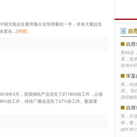
）
国大陆抗生素用量占全球用量的一半，并有大量抗生
自
在...
[详情]
自荐
男52岁
系，技
祖传中药
宋某
男，6
师 。
016年3月，美国报纸产业流失了271800份工作，占报
床经验
36%份工作，传统广播业流失了27%份工作。数据显
自荐
男，5
痔，瘘
pph.t