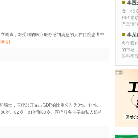
李医
女、45
妇科接
有意请
李某
独立调查，对受到的医疗服务感到满意的人在住院患者中
[详情]
多年眼
的市场
眼科医
士，医疗总开支占GDP的比重分别为9%、11%、
是80岁、82岁、81岁和83岁。医疗服务主要由私人机构