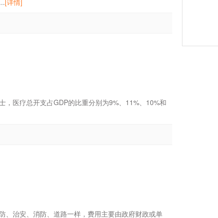
.
[详情]
，医疗总开支占GDP的比重分别为9%、11%、10%和
防、治安、消防、道路一样，费用主要由政府财政或单