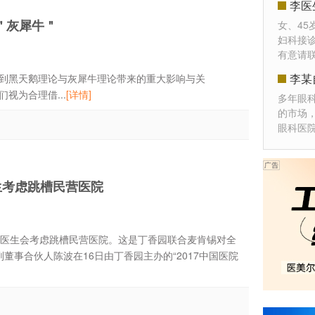
李医
＂灰犀牛＂
女、45
妇科接
有意请
李某
黑天鹅理论与灰犀牛理论带来的重大影响与关
为合理借...
[详情]
多年眼
的市场
眼科医
医生考虑跳槽民营医院
一的医生会考虑跳槽民营医院。这是丁香园联合麦肯锡对全
董事合伙人陈波在16日由丁香园主办的“2017中国医院