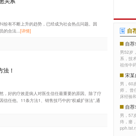
患关系
纷有不断上升的趋势，已经成为社会热点问题。因
自
的合法...
[详情]
自荐
男52岁
系，技
祖传中药
方法！
宋某
男，6
师 。
然，好的疗效是病人对医生信任最重要的原因。除了疗
床经验
信任他。11条方法1、销售技巧中的“权威扩张法”,通
自荐
男，5
痔，瘘
pph.t