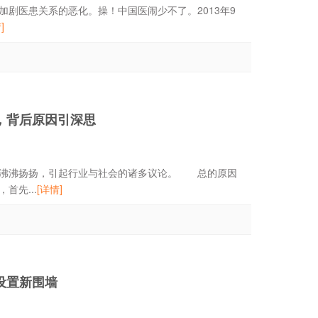
剧医患关系的恶化。操！中国医闹少不了。2013年9
]
，背后原因引深思
沸沸扬扬，引起行业与社会的诸多议论。 总的原因
先...
[详情]
设置新围墙