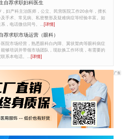
生自荐求职妇科医生
岁，妇产科主治医师，公立、民营医院工作20余年，擅长
诊及手术、常见病、私密整形及疑难病症等经验丰富。如
联系，电话微信同号。
...
[详情]
自荐求职市场运营（眼科）
科医院市场经营，熟悉眼科白内障、翼状胬肉等眼科病症
，能够培训并带领市场团队，现欲换工作环境，有需要的
院联系本电话。
...
[详情]