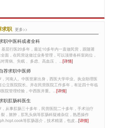
荐求职
更多>>
求职中医科或者全科
，基层行医20多年，最近10多年内一直做民营，跟随莆
术全面，在民营这做过业务管理，可以顶替各科室岗位，
对胃病、失眠 、多虑、高血压 、
...
[详情]
自荐求职中医师
0岁，河南人。中医世家出身，西医大学毕业。执业助理医
曾任公立医院院长。并在民营医院工作多年，有近四十年临
和医院管理经验，中西医并重。
...
[详情]
求职肛肠科医生
7岁，从事肛肠三十多年，民营医院二十多年，手术治疗
，裂，脓肿，肛乳头病等肛肠科疑难杂症，熟悉操作
st.rph.hcpt.cook等肛肠器介，技术精湛，包皮
...
[详情]