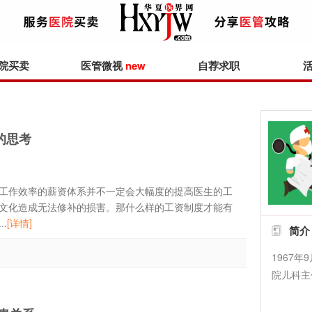
院买卖
医管微视
new
自荐求职
的思考
工作效率的薪资体系并不一定会大幅度的提高医生的工
文化造成无法修补的损害。那什么样的工资制度才能有
.
[详情]
简介
1967
院儿科主