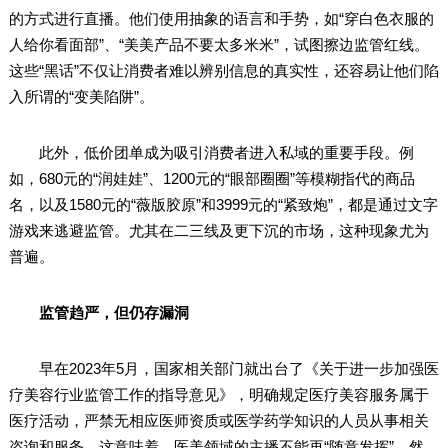
的方式进行直播。他们使用抽象的语言和手势，如“穿白色衣服的
人给你看面部”、“美美产品不要太多米米”，试图擦边监管红线。
这些“黑话”不仅让消费者难以辨别信息的真实性，还容易让他们陷
入所谓的“变美陷阱”。
此外，低价团单成为吸引消费者进入私域的重要手段。例
如，680元的“润娃娃”、1200元的“眼部圈圈”等模糊指代的商品
名，以及1580元的“薇版胶原”和3999元的“紧致炮”，都是通过文字
游戏来逃避监管。尤其在二三线及更下沉的市场，这种现象尤为
普遍。
监管趋严，但仍存漏洞
早在2023年5月，国家相关部门就出台了《关于进一步加强医
疗美容行业监管工作的指导意见》，明确规定医疗美容服务属于
医疗活动，严禁无相应医师资质或医学药学知识的人员从事相关
咨询和服务。这意味着，医美领域的主播不能再“随意发挥”。然