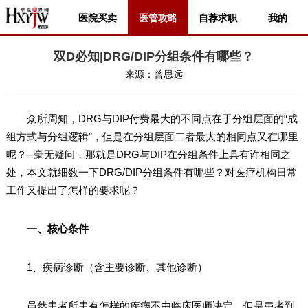
医院买卖
医管攻略
自荐求职
我的
双D必知|DRG/DIP分组条件有哪些？
来源：
曾思远
众所周知，DRG与DIP付费最大的不同点在于分组层面的“成
组方式与分组逻辑”，但是在分组层面二者最大的相同点又在哪里
呢？--毫无疑问，那就是DRG与DIP在分组条件上具有许相同之
处，本文就细数一下DRG/DIP分组条件有哪些？对医疗机构日常
工作又提出了怎样的要求呢？
一、核心条件
1、疾病诊断（含主要诊断、其他诊断）
虽然患者所患有怎样的疾病不由临床医师决定，但是患者到