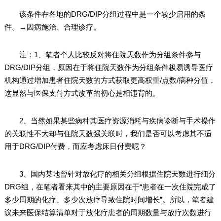
该条件在各地的DRG/DIP分组过程中是一个较少启用的条
件。→因病施治、合理诊疗。
注：1、笔者个人比较反对将住院天数作为分组条件参与
DRG/DIP分组，原因在于将住院天数作为分组条件极易诱导医疗
机构通过增加患者住院天数的方式获取更高权重/点数/病种分值，
这显然与医保支付方式改革的初心是相违背的。
2、当然如果某些病种其医疗资源消耗与疾病诊断与手术操作
的关联性不大却与住院天数强关联时，我们是否可以考虑其不适
用于DRG/DIP付费，而应考虑床日付费呢？
3、国内某地曾针对放化疗的相关分组根据住院天数进行细分
DRG组，在笔者看来其中的主要原因在于“患者在一次住院完成了
多少周期的化疗、多少次放疗导致住院时间增长”。所以，笔者建
议未来医保结算清单对于放化疗患者的周期数量与放疗次数进行