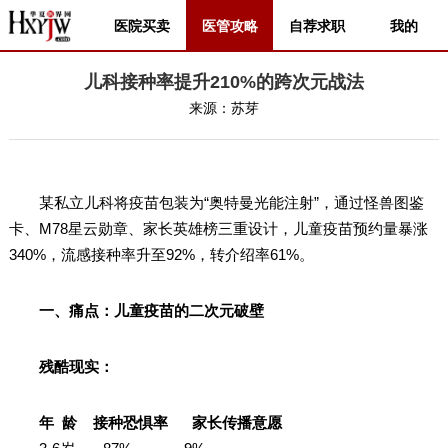
医院买卖
医管攻略
自荐求职
我的
儿科接种率提升210%的跨次元战法
来源：
苏芽
某私立儿科将疫苗包装为“奥特曼光能注射”，通过怪兽图鉴
卡、M78星云勋章、家长英雄榜三重设计，儿童疫苗预约量暴涨
340%，流感接种率升至92%，转介绍率61%。
一、痛点：儿童疫苗的二次元破壁
残酷现实：
年 龄 接种恐惧率 家长传播意愿