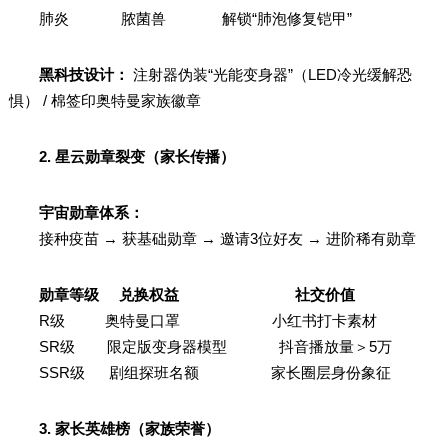
肺炎 脓菌兽 解锁“肺泡修复铠甲”
黑科技设计：
注射器伪装“光能变身器”（LED冷光缓解恐
惧） / 棉签印奥特曼家族徽章
2. 星云勋章裂变（家长传播）
宇宙勋章体系：
接种疫苗 → 获基础勋章 → 邀请3位好友 → 进阶稀有勋章
勋章等级 兑换权益 社交价值
R级 奥特曼口罩 小红书打卡素材
SR级 限定版变身器模型 抖音播放量＞5万
SSR级 剧组探班名额 家长圈层身份象征
3. 家长英雄榜（家族荣誉）