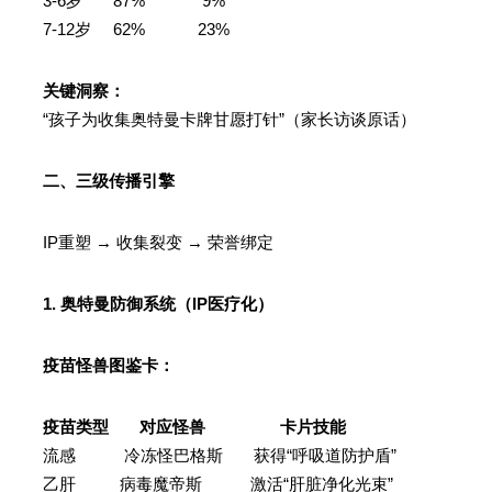
3-6岁 87% 9%
7-12岁 62% 23%
关键洞察：
“孩子为收集奥特曼卡牌甘愿打针”（家长访谈原话）
二、三级传播引擎
IP重塑 → 收集裂变 → 荣誉绑定
1. 奥特曼防御系统（IP医疗化）
疫苗怪兽图鉴卡：
疫苗类型 对应怪兽 卡片技能
流感 冷冻怪巴格斯 获得“呼吸道防护盾”
乙肝 病毒魔帝斯 激活“肝脏净化光束”