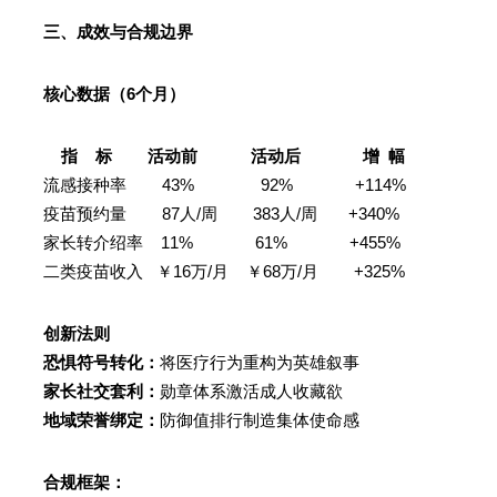
三、成效与合规边界
核心数据（6个月）
指 标 活动前 活动后 增 幅
流感接种率 43% 92% +114%
疫苗预约量 87人/周 383人/周 +340%
家长转介绍率 11% 61% +455%
二类疫苗收入 ￥16万/月 ￥68万/月 +325%
创新法则
恐惧符号转化：
将医疗行为重构为英雄叙事
家长社交套利：
勋章体系激活成人收藏欲
地域荣誉绑定：
防御值排行制造集体使命感
合规框架：