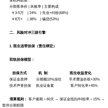
某机构数据：
分期客单价 | 坏账率 | 主要构成
￥3-5万 | 24% | 失业+纠纷(68%)
￥8万+ | 38% | 骗贷(53%)
二、风险对冲三级引擎
1. 医生连带担保（责任绑定）
双轨担保模型：
担保方式 机 制 医生收益变化
保证金质押 分期额10%冻结 手术费溢价权+30%
技术声誉担保 执业证备案 客户转化率+45%
清算规则：
客户逾期＞60天 → 保证金抵扣/纠纷率＞15% →
暂停分期权限