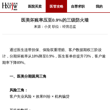
医院买卖
医管攻略
自荐求职
我的
医美坏账率压至0.9%的三级防火墙
来源：
小灵
职位：
经营总监
通过医生连带担保、保险双重理赔、客户数据期权三阶设
计，分期坏账率从18%降至0.9%，医生客单价提升73%，客户逾
期率下降89%。
一、医美分期困局三角
风险三角：
客户失业风险 × 效果纠纷 × 机构骗贷