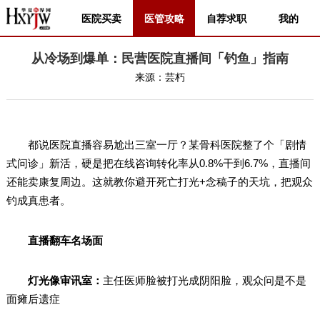
医院买卖
医管攻略
自荐求职
我的
从冷场到爆单：民营医院直播间「钓鱼」指南
来源：
芸朽
都说医院直播容易尬出三室一厅？某骨科医院整了个「剧情
式问诊」新活，硬是把在线咨询转化率从0.8%干到6.7%，直播间
还能卖康复周边。这就教你避开死亡打光+念稿子的天坑，把观众
钓成真患者。
直播翻车名场面
灯光像审讯室：
主任医师脸被打光成阴阳脸，观众问是不是
面瘫后遗症