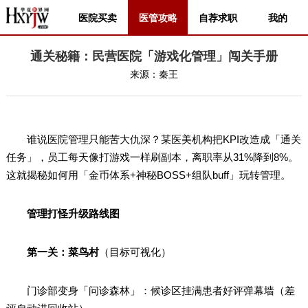
医院买卖
医管攻略
自荐求职
我的
通关秘籍：民营医院「游戏化管理」闯关手册
来源：
秦王
谁说医院管理只能苦大仇深？某医美机构把KPI改造成「通关
任务」，员工每天像打游戏一样刷副本，离职率从31%降到8%。
这就揭秘如何用「金币体系+神秘BOSS+组队buff」玩转管理。
管理打怪升级路线图
第一关：菜鸟村
（目标可视化）
门诊部变身「问诊森林」：候诊区挂满患者好评弹幕墙（差