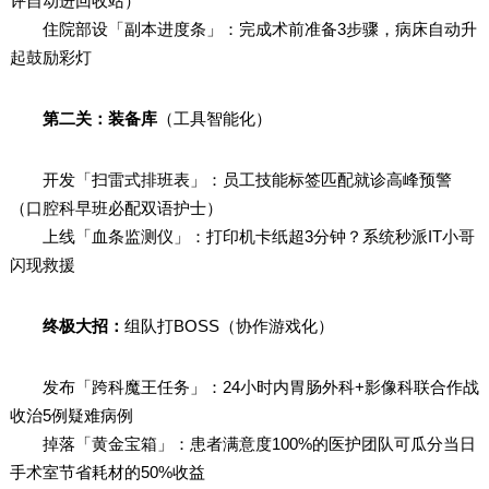
评自动进回收站）
住院部设「副本进度条」：完成术前准备3步骤，病床自动升
起鼓励彩灯
第二关：装备库
（工具智能化）
开发「扫雷式排班表」：员工技能标签匹配就诊高峰预警
（口腔科早班必配双语护士）
上线「血条监测仪」：打印机卡纸超3分钟？系统秒派IT小哥
闪现救援
终极大招：
组队打BOSS（协作游戏化）
发布「跨科魔王任务」：24小时内胃肠外科+影像科联合作战
收治5例疑难病例
掉落「黄金宝箱」：患者满意度100%的医护团队可瓜分当日
手术室节省耗材的50%收益