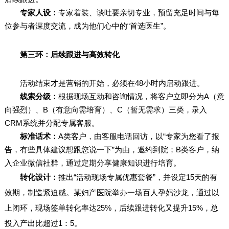
专家人设：
专家着装、谈吐要亲切专业，预留充足时间与每
位参与者深度交流，成为他们心中的“首选医生”。
第三环：后续跟进与高效转化
活动结束才是营销的开始，必须在48小时内启动跟进。
线索分级：
根据现场互动和咨询情况，将客户立即分为A（意
向强烈）、B（有意向需培育）、C（暂无需求）三类，录入
CRM系统并分配专属客服。
标准话术：
A类客户，由客服电话回访，以“专家为您看了报
告，有些具体建议想跟您说一下”为由，邀约到院；B类客户，纳
入企业微信社群，通过定期分享健康知识进行培育。
转化设计：
推出“活动现场专属优惠套餐”，并设定15天的有
效期，制造紧迫感。某妇产医院举办一场百人孕妈沙龙，通过以
上闭环，现场签单转化率达25%，后续跟进转化又提升15%，总
投入产出比超过1：5。