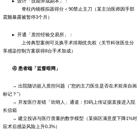
▸ 设计「技能养成副本」：
脊柱内镜模拟器得分＜90禁止主刀（某主治医师因手部
震颤暴露被暂停3个月）
▸ 开通「质控经验交易所」：
上传典型案例可兑换手术排期优先权（关节科张医生分
享感染控制方案获得8台手术加成）
④ 患者端「监督暗网」
→ 出院随访嵌入质控问题（"您的主刀医生是否在术前亲自画
标记？"）
→ 开发医疗差错「吹哨人」通道：扫码上传证据直接进入院
长信箱
→ 建立投诉与医疗质量的数学模型（某病区满意度下降1%对
应术后感染风险上升0.3%）