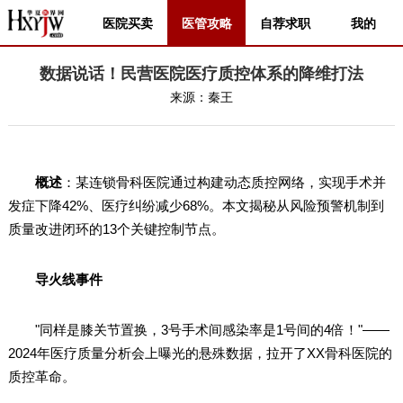
医院买卖
医管攻略
自荐求职
我的
数据说话！民营医院医疗质控体系的降维打法
来源：
秦王
概述
：某连锁骨科医院通过构建动态质控网络，实现手术并
发症下降42%、医疗纠纷减少68%。本文揭秘从风险预警机制到
质量改进闭环的13个关键控制节点。
导火线事件
"同样是膝关节置换，3号手术间感染率是1号间的4倍！"——
2024年医疗质量分析会上曝光的悬殊数据，拉开了XX骨科医院的
质控革命。