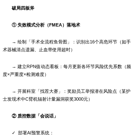
破局四板斧
① 失效模式分析（FMEA）落地术
→ 绘制「手术全流程鱼骨图」：识别出16个高危环节（如手
术器械清点遗漏、止血带使用超时）
→ 建立RPN值动态看板：每月更新各环节风险优先系数（频
度×严重度×检测难度）
→ 开展科室「找茬大赛」：奖励员工举报潜在风险点（某护
士发现术中C臂机辐射计量漏洞获奖3000元）
② 质控数据「会说话」
✓ 部署AI预警系统：