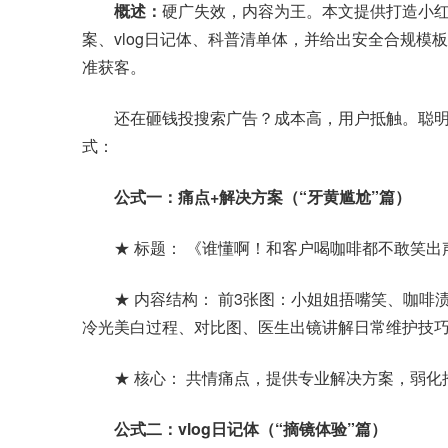
概述：
硬广失效，内容为王。本文提供打造小
案、vlog日记体、科普清单体，并给出安全合规
准获客。
还在砸钱投搜索广告？成本高，用户抵触。聪明
式：
公式一：痛点+解决方案（“牙黄尴尬”篇）
★ 标题： 《谁懂啊！和客户喝咖啡都不敢笑出
★ 内容结构： 前3张图：小姐姐捂嘴笑、咖啡渍
冷光美白过程、对比图、医生出镜讲解日常维护技
★ 核心： 共情痛点，提供专业解决方案，弱化
公式二：vlog日记体（“摘镜体验”篇）