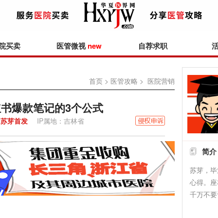
院买卖
医管微视
new
自荐求职
首页
>
医管攻略
> 医院营销
书爆款笔记的3个公式
苏芽首发
IP属地：吉林省
简介
苏芽，毕
心得。座
千万不要