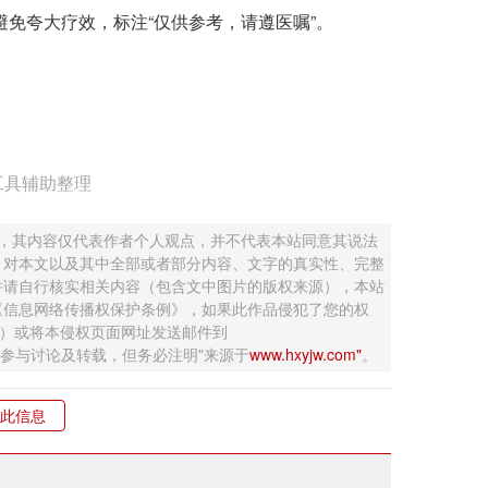
避免夸大疗效，标注“仅供参考，请遵医嘱”。
工具辅助整理
 ，其内容仅代表作者个人观点，并不代表本站同意其说法
，对本文以及其中全部或者部分内容、文字的真实性、完整
并请自行核实相关内容（包含文中图片的版权来源），本站
《信息网络传播权保护条例》，如果此作品侵犯了您的权
钮）或将本侵权页面网址发送邮件到
迎网友参与讨论及转载，但务必注明"来源于
www.hxyjw.com"
。
此信息