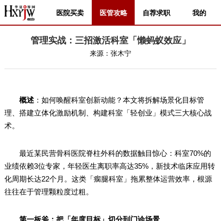
医院买卖
医管攻略
自荐求职
我的
管理实战：三招激活科室「懒蚂蚁效应」
来源：
张木宁
概述
：如何唤醒科室创新动能？本文将拆解场景化目标管
理、搭建立体化激励机制、构建科室「轻创业」模式三大核心战
术。
最近某民营骨科医院脊柱外科的数据触目惊心：科室70%的
业绩依赖3位专家，年轻医生离职率高达35%，新技术临床应用转
化周期长达22个月。这类「瘸腿科室」拖累整体运营效率，根源
往往在于管理颗粒度过粗。
第一板斧：把「年度目标」切分到门诊场景