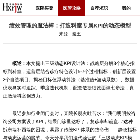
医院买卖
医管攻略
自荐求职
我的
绩效管理的魔法棒：打造科室专属KPI的动态模型
来源：
秦王
概述：
本文提出三级动态KPI设计法：战略层分解3个核心指
标到科室，运营层结合诊疗特色设计5-7个过程指标，创新层设置
2个自选项目。揭秘目标值浮动算法（基准值±波动系数）、数据
仪表盘实时追踪、季度迭代机制，配套敏捷绩效面谈七步法，真
正激活科室创造力。
最近参加行业闭门会时，某院长朋友吐苦水："我们明明按咨
询公司方案设了KPI，结果门诊量达标了，复诊率却崩盘..."这种
拆东墙补西墙的困境，暴露了传统KPI体系的致命伤——静态指标
与动态运营的脱节。今天分享我们迭代验证的「三级动态KPI模