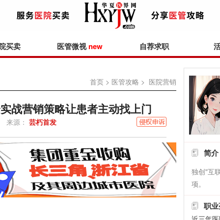
院买卖
医管微视
new
自荐求职
首页
>
医管攻略
> 医院营销
5个实战营销策略让患者主动找上门
来源：
芸朽首发
简介
独创"互
项。
职业
近三年医