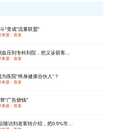
"变成"流量联盟"
 文章来源：首发
社区义诊“三步留资转化法”：从免费测血压到专科到院，把义诊获客转化率从3%拉至18%
 文章来源：首发
成为医院“终身健康合伙人”？
 文章来源：首发
替"广告烧钱"
 文章来源：首发
早癌筛查私域转化实战：从胃肠镜检后随访到老客转介绍，把0.5%市占率做成区域第一的获客路径