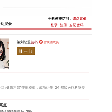
手机便捷访问，
请点此处
活动展会
登录
注册
忘记密码
策划总监
芸朽
智囊团成员
串 门
联网+健康科普"传播模型，成功运作12个省级医疗科室专
亮点
院品牌指数提升120%