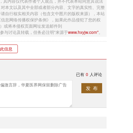
 ，其内容仅代表作者个人观点，并不代表本站同意其说法
，对本文以及其中全部或者部分内容、文字的真实性、完整
并请自行核实相关内容（包含文中图片的版权来源），本站
《信息网络传播权保护条例》，如果此作品侵犯了您的权
钮）或将本侵权页面网址发送邮件到
迎网友参与讨论及转载，但务必注明"来源于
www.hxyjw.com"
。
此信息
已有
0
人评论
发 布