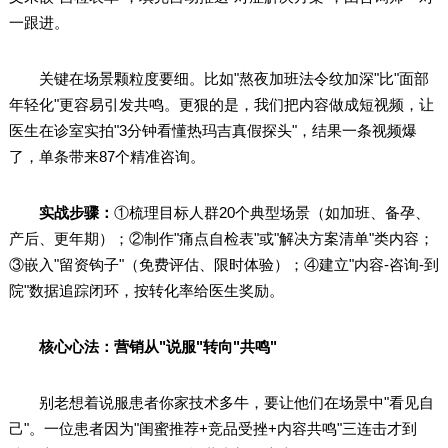
一跟进。
关键在场景颗粒度要细。比如"熬夜加班法令纹加深"比"面部
年轻化"更容易引发共鸣。更狠的是，我们把内容做成短视频，让
医生在诊室实拍"3分钟看懂热玛吉真假探头"，结果一条视频爆
了，单条带来87个精准咨询。
实战步骤：
①梳理目标人群20个典型场景（如加班、备孕、
产后、更年期）；②制作"痛点自检表"或"解决方案清单"类内容；
③嵌入"留资钩子"（免费评估、限时体验）；④建立"内容-咨询-到
院"数据追踪闭环，按转化率给医生奖励。
核心心法：营销从"说服"转向"共鸣"
别老想着说服患者你家技术多牛，要让他们在场景中"看见自
己"。一位患者因为"闺蜜推荐+竞品受挫+内容共鸣"三连击才到