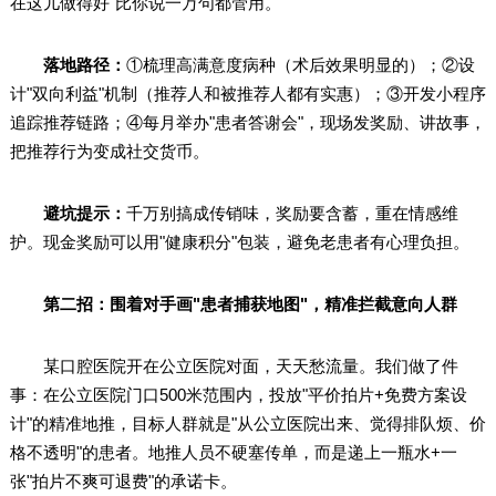
在这儿做得好"比你说一万句都管用。
落地路径：
①梳理高满意度病种（术后效果明显的）；②设
计"双向利益"机制（推荐人和被推荐人都有实惠）；③开发小程序
追踪推荐链路；④每月举办"患者答谢会"，现场发奖励、讲故事，
把推荐行为变成社交货币。
避坑提示：
千万别搞成传销味，奖励要含蓄，重在情感维
护。现金奖励可以用"健康积分"包装，避免老患者有心理负担。
第二招：围着对手画"患者捕获地图"，精准拦截意向人群
某口腔医院开在公立医院对面，天天愁流量。我们做了件
事：在公立医院门口500米范围内，投放"平价拍片+免费方案设
计"的精准地推，目标人群就是"从公立医院出来、觉得排队烦、价
格不透明"的患者。地推人员不硬塞传单，而是递上一瓶水+一
张"拍片不爽可退费"的承诺卡。