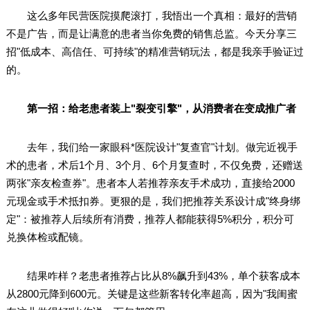
这么多年民营医院摸爬滚打，我悟出一个真相：最好的营销
不是广告，而是让满意的患者当你免费的销售总监。今天分享三
招"低成本、高信任、可持续"的精准营销玩法，都是我亲手验证过
的。
第一招：给老患者装上"裂变引擎"，从消费者在变成推广者
去年，我们给一家眼科*医院设计"复查官"计划。做完近视手
术的患者，术后1个月、3个月、6个月复查时，不仅免费，还赠送
两张"亲友检查券"。患者本人若推荐亲友手术成功，直接给2000
元现金或手术抵扣券。更狠的是，我们把推荐关系设计成"终身绑
定"：被推荐人后续所有消费，推荐人都能获得5%积分，积分可
兑换体检或配镜。
结果咋样？老患者推荐占比从8%飙升到43%，单个获客成本
从2800元降到600元。关键是这些新客转化率超高，因为"我闺蜜