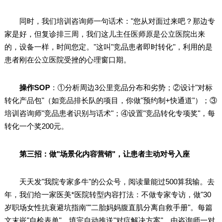
同时，我们培训咨询师一句话术："您从对面过来吧？那边专
家是好，但复诊排三周，我们这儿主任医师原是公立医院出来
的，设备一样，时间您定。"这叫"竞品患者即时转化"，利用的是
患者刚在公立医院受挫的心理窗口期。
操作SOP
：①分析周边3公里竞品分布和劣势；②设计"对标
转化产品包"（如竞品排长队的项目，你做"预约制+快通道"）；③
培训咨询师"竞品患者识别与话术"；④设置"竞品转化专项奖"，每
转化一个奖200元。
第三招：做"场景化内容营销"，让患者主动对号入座
天天发"我院专家多牛"的公众号，阅读量能过500算我输。去
年，我们给一家医美*医院转型内容打法：不做专家专访，做"30
岁职场女性抗衰避坑指南""二胎妈妈腹直肌分离自救手册"。每篇
文末嵌"自检表单"，填完自动推送"对症解决方案"，由咨询师一对