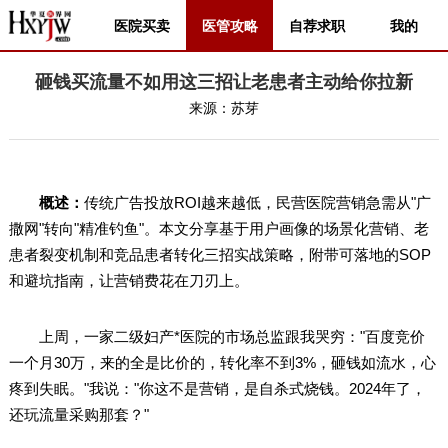
医院买卖
医管攻略
自荐求职
我的
砸钱买流量不如用这三招让老患者主动给你拉新
来源：
苏芽
概述：
传统广告投放ROI越来越低，民营医院营销急需从"广
撒网"转向"精准钓鱼"。本文分享基于用户画像的场景化营销、老
患者裂变机制和竞品患者转化三招实战策略，附带可落地的SOP
和避坑指南，让营销费花在刀刃上。
上周，一家二级妇产*医院的市场总监跟我哭穷："百度竞价
一个月30万，来的全是比价的，转化率不到3%，砸钱如流水，心
疼到失眠。"我说："你这不是营销，是自杀式烧钱。2024年了，
还玩流量采购那套？"