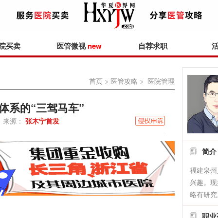
院买卖
医管微视
new
自荐求职
首页
>
医管攻略
> 医院管理
体系的“三驾马车”
来源：
张木宁首发
简介
福建泉州
兴趣。现
略有研究
职业