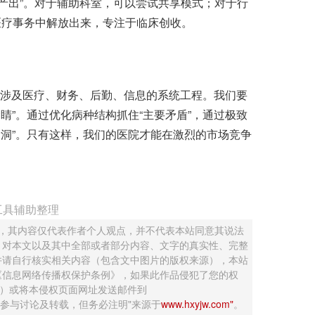
均产出”。对于辅助科室，可以尝试共享模式；对于行
医疗事务中解放出来，专注于临床创收。
场涉及医疗、财务、后勤、信息的系统工程。我们要
金睛”。通过优化病种结构抓住“主要矛盾”，通过极致
漏洞”。只有这样，我们的医院才能在激烈的市场竞争
工具辅助整理
 ，其内容仅代表作者个人观点，并不代表本站同意其说法
，对本文以及其中全部或者部分内容、文字的真实性、完整
并请自行核实相关内容（包含文中图片的版权来源），本站
《信息网络传播权保护条例》，如果此作品侵犯了您的权
钮）或将本侵权页面网址发送邮件到
迎网友参与讨论及转载，但务必注明"来源于
www.hxyjw.com"
。