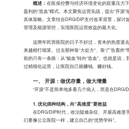
概述：
在医保控费与经济环境变化的双重压力下
盈利的“造血”模式。本文聚焦运营实战，提出“开源
具体策略。文章结合DRG/DIP支付改革背景，探
管理及能源管控，实现医院运营效益的最大化。
这两年民营医院的日子不好过，资本的热度退去，医
来越精打细算。过去那种靠“大处方”、靠“广告轰炸
前的只有一条路：从“输血”转向“造血”。也就是说，
过精细化运营，让医院自己能赚钱、赚好钱。
一、 开源：做优存量，做大增量
“开源”不是简单地多看几个病人，而是在DRG/D
1. 优化病种结构，向“高难度”要效益
在DRG/DIP时代，收治疑难杂症、开展高难度
们要像公立医院一样，建立自己的“优势学科”。