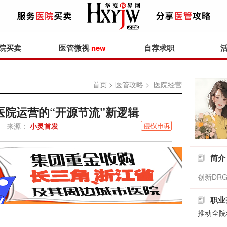
院买卖
医管微视
new
自荐求职
首页
>
医管攻略
> 医院经营
年医院运营的“开源节流”新逻辑
来源：
小灵首发
简介
创新DR
职业
推动全院