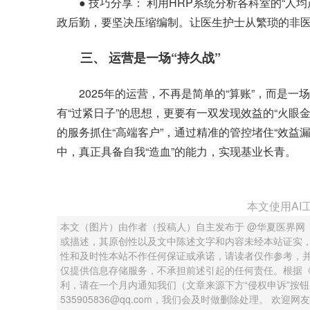
● 技巧分享： 利用HRP系统分析各科室的“人
政后勤，要坚决压缩编制。让医生护士从繁琐的非
三、 运营是一场“持久战”
2025年的运营，不再是简单的“算账”，而是一
有“过紧日子”的思想，更要有一双发现效益的“火眼
的服务抓住“高端客户”，通过精准的管控堵住“效益
中，真正具备自我“造血”的能力，实现基业长青。
本文使用AI
本文（图片）由作者（投稿人）自主发布于 @华夏医界网
或描述，其原创性以及文中陈述文字和内容未经本站证实
性和及时性本站不作任何保证或承诺，请读者仅作参考，
仅提供信息存储服务，不承担前述引起的任何责任。根据
利，请在一个月内通知我们（文章来源下方“侵权申诉”按
535905836@qq.com，我们会及时做删除处理。 欢