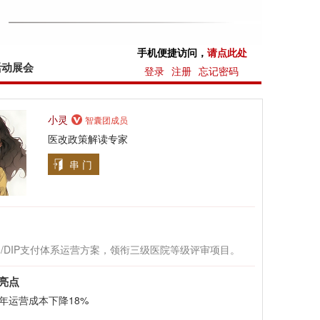
手机便捷访问，
请点此处
活动展会
登录
注册
忘记密码
小灵
智囊团成员
医改政策解读专家
串 门
G/DIP支付体系运营方案，领衔三级医院等级评审项目。
亮点
年运营成本下降18%