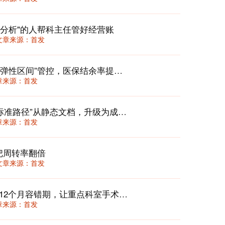
分析"的人帮科主任管好经营账
36 文章来源：首发
门诊次均费用动态校准机制：用“三档弹性区间”管控，医保结余率提升12%还不丢患者
 文章来源：首发
临床路径2.0：在DRG/DIP时代，将“标准路径”从静态文档，升级为成本与质量的动态“驾驶舱”
 文章来源：首发
把周转率翻倍
36 文章来源：首发
DIP付费下专科盈利破局：三维评价+12个月容错期，让重点科室手术量涨25%还不亏
 文章来源：首发