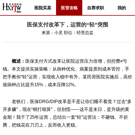
医院买卖
医管攻略
自荐求职
我的
医保支付改革下，运营的“轻”突围
来源：
小灵
职位：
经营总监
概述：
医保支付方式改革让医院运营压力倍增，但控费≠亏
钱。本文提供实操策略：从病种优化、病案提质到成本管控，手
把手教你“轻”运营，实现收入稳中有升。某民营医院实施后，高价
值病种占比提升15%，成本压降12%。
老铁们，医保DRG/DIP改革是不是让你们睡不着觉？过去“多
开多赚”，现在“精打细算”，但别慌——这不是末日，是升级的黄
金期！我干了25年运营，总结出一套“轻”运营法：不砸钱、不折
腾，把钱花在刀刃上，反而收入更稳。