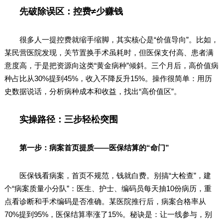
先破除误区：控费≠少赚钱
很多人一提控费就缩手缩脚，其实核心是“价值导向”。比如，
某民营医院发现，关节置换手术虽耗时，但医保支付高、患者满
意度高，于是把资源向这类“黄金病种”倾斜。三个月后，高价值病
种占比从30%提到45%，收入不降反升15%。操作很简单：用历
史数据说话，分析病种成本和收益，找出“高价值区”。
实操路径：三步轻松突围
第一步：病案首页提质——医保结算的“命门”
医保钱看病案，首页不规范，钱就白费。别搞“大检查”，建
个“病案质量小分队”：医生、护士、编码员每天抽10份病历，重
点看诊断和手术编码是否准确。某医院推行后，病案合格率从
70%提到95%，医保结算率涨了15%。秘诀是：让一线参与，别