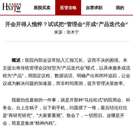
医院买卖
医管攻略
自荐求职
我的
开会开得人憔悴？试试把“管理会”开成“产品迭代会”
来源：
张木宁
概述：
医院内部会议常陷入汇报冗长、议而不决的困境。本
文提出将传统管理会议转型为“产品迭代会”模式，以具体服务或流
程为“产品”，用固定议程、数据说话、明确产出和闭环追踪，让会
议成为解决问题的加速器，而非时间黑洞，提升管理决策效率。
我最怕也最烦的一件事，就是开那种“马拉松式”的院周会、科
务会。台上念稿子，台下刷手机，问题摆了一堆，最后结论往往
是“再研究研究”、“大家要重视”。散会了，一切照旧。这哪是开
会，简直是集体“精神内耗”。