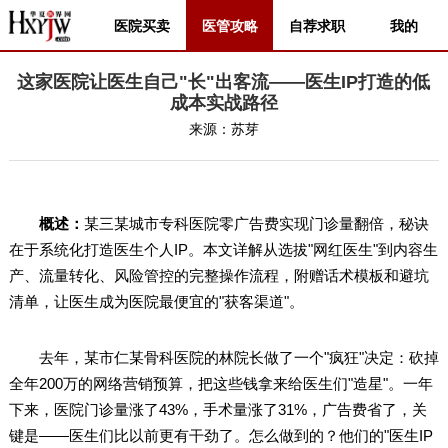
医院买卖
医管攻略
自荐求职
我的
这家医院让医生自己"长"出客流——医生IP打造的低
成本实战路径
来源：
苏芽
概述：
某三某城市专科医院零广告费实现门诊量翻倍，秘诀
在于系统化打造医生个人IP。本文详解从选拔"网红医生"到内容生
产、流量转化、风险管控的完整操作流程，附赠话术模板和避坑
清单，让医生成为医院最便宜的"获客渠道"。
去年，某市仁某骨科医院的林院长做了一个"疯狂"决定：砍掉
全年200万的网络营销预算，把这些钱拿来给医生们"造星"。一年
下来，医院门诊量涨了43%，手术量涨了31%，广告费省了，关
键是——医生们比以前更有干劲了。怎么做到的？他们的"医生IP