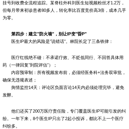
挂号到收费全流程追踪。某脊柱外科刘医生短视频粉丝才1.2万，
但每月带来初诊患者80多人，转化率比百度竞价高3倍，成本几乎
为零。
第四步：建立"防火墙"，别让IP变"昏P"
医生IP最大的风险是"说错话"。林院长定了三条铁律：
医疗红线绝不碰：不承诺疗效、不贬低同行、不回答具体用
药（一律回复"到院评估"）；
内容预审制：所有视频发布前，必须经医务科+法务双审批，
确保无违规表述；
舆情监控14天：评论区负面言论14天内必须处理完毕，避免
发酵。
他们还买了200万医疗责任险，专门覆盖医生IP可能引发的纠
纷。一年下来，8个医生IP只出了2起小投诉，都比不上一个医疗
纠纷多。