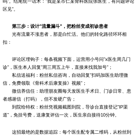
吗"。结尾统一话术："我是某市仁某骨科医院张医生，有问题评论
区见"。
第三步：设计"流量漏斗"，把粉丝变成初诊患者
光有流量不涨患者，那是白忙活。他们的转化路径环环相
扣：
评论区埋钩子：每条视频下面，运营用小号问"x医生周几门
诊"，医生本人回复"周三周五上午，直接来找我加号"；
私信送福利：粉丝私信咨询，自动回复"扫码加医生助理微
信，免费领取《骨科术后康复操》视频"；
微信养信任：助理朋友圈每天发医生手术日、门诊日常、患
者感谢信（打码），但不发硬广告；
到院给特权：粉丝凭视频截图到院，导诊台直接登记"IP渠
道"，免挂号费，送康复评估一次，医生亲自接待10分钟。
这招最绝的是数据追踪：每个医生配专属二维码，从粉丝到