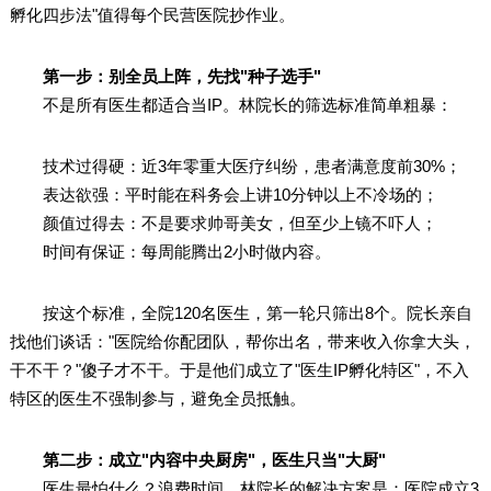
孵化四步法"值得每个民营医院抄作业。
第一步：别全员上阵，先找"种子选手"
不是所有医生都适合当IP。林院长的筛选标准简单粗暴：
技术过得硬：近3年零重大医疗纠纷，患者满意度前30%；
表达欲强：平时能在科务会上讲10分钟以上不冷场的；
颜值过得去：不是要求帅哥美女，但至少上镜不吓人；
时间有保证：每周能腾出2小时做内容。
按这个标准，全院120名医生，第一轮只筛出8个。院长亲自
找他们谈话："医院给你配团队，帮你出名，带来收入你拿大头，
干不干？"傻子才不干。于是他们成立了"医生IP孵化特区"，不入
特区的医生不强制参与，避免全员抵触。
第二步：成立"内容中央厨房"，医生只当"大厨"
医生最怕什么？浪费时间。林院长的解决方案是：医院成立3