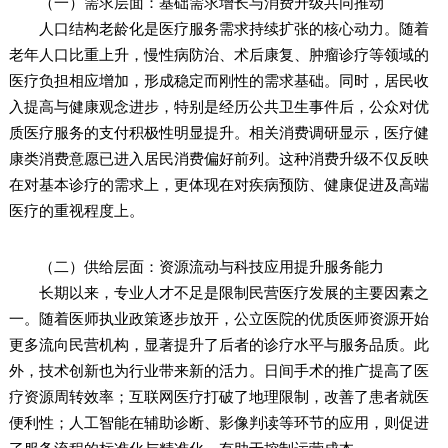
（一）需求层面：基础需求增长与消费升级共同推动
人口结构老龄化是医疗服务需求持续扩张的核心动力。随着
老年人口比重上升，慢性病防治、术后康复、肿瘤诊疗等领域的
医疗负担相应增加，形成稳定而刚性的需求基础。同时，居民收
入提高与健康观念进步，特别是经历公共卫生事件后，公众对优
质医疗服务的支付积极性明显提升。相关消费调研显示，医疗健
康类消费意愿已进入居民消费偏好前列。这种消费升级不仅反映
在对基本诊疗的需求上，更体现在对疾病预防、健康促进及高端
医疗的重视程度上。
（二）供给层面：资源流动与科技应用提升服务能力
长期以来，专业人才不足是限制民营医疗发展的主要因素之
一。随着医师执业政策逐步放开，公立医院的优质医师资源开始
更多流向民营机构，显著提升了后者的诊疗水平与服务品质。此
外，技术创新也为行业带来新的活力。日间手术的推广提高了医
疗资源周转效率；互联网医疗打破了地理限制，改善了患者就医
便利性；人工智能在辅助诊断、影像判读等环节的应用，则促进