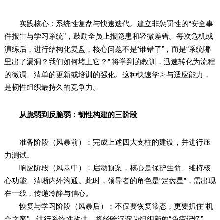
实践核心：系统性复盘与快速迭代。建立非惩罚性的“安全事
件报告与学习系统”，鼓励全员上报隐患和轻微差错。每次危机或
演练后，进行结构化复盘，核心问题不是“谁错了”，而是“系统哪
里出了漏洞？我们如何堵上它？” 将学到的教训，迅速转化为流程
的微调、清单的更新或培训的强化。这种快速学习与适应能力，
是韧性组织最持久的竞争力。
从脆弱到反脆弱：韧性构建的三阶段
准备阶段（风暴前）：完成上述四大支柱的建设，并进行压
力测试。
响应阶段（风暴中）：启动预案，核心是保护生命、维持核
心功能、清晰内外沟通。此时，领导者的角色是“定盘星”，需出现
在一线，传递冷静与信心。
恢复与学习阶段（风暴后）：不仅要恢复常态，更要抓住“机
会之窗”，进行系统性改进，将经验沉淀为组织新的“免疫记忆”。