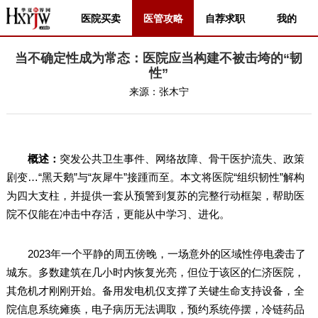
医院买卖
医管攻略
自荐求职
我的
当不确定性成为常态：医院应当构建不被击垮的“韧
性”
来源：
张木宁
概述：
突发公共卫生事件、网络故障、骨干医护流失、政策
剧变…“黑天鹅”与“灰犀牛”接踵而至。本文将医院“组织韧性”解构
为四大支柱，并提供一套从预警到复苏的完整行动框架，帮助医
院不仅能在冲击中存活，更能从中学习、进化。
2023年一个平静的周五傍晚，一场意外的区域性停电袭击了
城东。多数建筑在几小时内恢复光亮，但位于该区的仁济医院，
其危机才刚刚开始。备用发电机仅支撑了关键生命支持设备，全
院信息系统瘫痪，电子病历无法调取，预约系统停摆，冷链药品