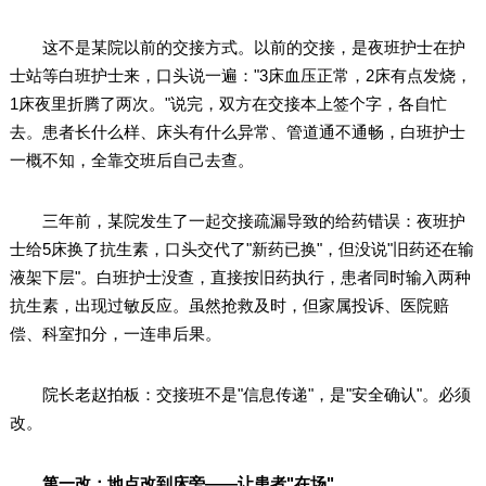
这不是某院以前的交接方式。以前的交接，是夜班护士在护
士站等白班护士来，口头说一遍："3床血压正常，2床有点发烧，
1床夜里折腾了两次。"说完，双方在交接本上签个字，各自忙
去。患者长什么样、床头有什么异常、管道通不通畅，白班护士
一概不知，全靠交班后自己去查。
三年前，某院发生了一起交接疏漏导致的给药错误：夜班护
士给5床换了抗生素，口头交代了"新药已换"，但没说"旧药还在输
液架下层"。白班护士没查，直接按旧药执行，患者同时输入两种
抗生素，出现过敏反应。虽然抢救及时，但家属投诉、医院赔
偿、科室扣分，一连串后果。
院长老赵拍板：交接班不是"信息传递"，是"安全确认"。必须
改。
第一改：地点改到床旁——让患者"在场"