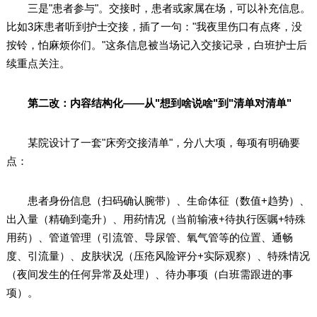
三是"患者参与"。交接时，患者或家属在场，可以补充信息。
比如3床患者听到护士交接，插了一句："我夜里伤口有点疼，没
按铃，怕麻烦你们。"这条信息被当场记入交接记录，白班护士后
续重点关注。
第二改：内容结构化——从"想到啥说啥"到"清单对清单"
某院设计了一套"床旁交接清单"，分八大项，每项有明确要
点：
患者身份信息（扫码确认腕带）、生命体征（数值+趋势）、
出入量（精确到毫升）、用药情况（当前输液+待执行医嘱+特殊
用药）、管道管理（引流管、导尿管、氧气管等的位置、通畅
度、引流量）、皮肤状况（压疮风险评分+实际观察）、特殊情况
（夜间发生的任何异常及处理）、待办事项（白班需跟进的事
项）。