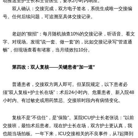
动推送至护士长和主管医生，要求2小时内响应。
双人确认：交接完成，双方电子签名，系统生成唯一交接编
号。任何后续问题，可追溯至具体交接记录。
老赵的"狠招"：每月随机抽查10%的交接记录，听语音、看文
字、对现场。发现"说一套、做一套"的，比如交接记录写"管道通
畅"，但现场查看有堵塞，当月绩效扣10分。
第四改：双人复核——关键患者"加一道"
普通患者，交接双方两人即可。但某院规定，以下患者必
须"双人复核+护士长在场"：术后24小时内、危重患者、新入院48
小时内、有过敏史或用药禁忌、交接班时段内有病情变化。
复核不是"不信任"，是"保险"。某院ICU护士长老张说："以前
交接班，最怕术后患者。现在护士长在场，双方护士更认真，我
也能当场拍板。一年下来，ICU交接相关的不良事件，从7起降到