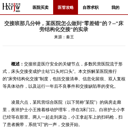
医院买卖
医管攻略
自荐求职
我的
交接班那几分钟，某医院怎么做到"零差错"的？--"床
旁结构化交接"的实录
来源：
秦王
概述：
交接班是医疗安全的关键节点，多数民营医院流于形
式，床头交接变成护士站"口头对口头"。本文拆解某医院推行
的"床旁结构化交接"制度，包括交接清单、信息化留痕、双人复核
等具体动作，以及运行一年后不良事件和交接缺陷率的变化。
凌晨六点，某民营综合医院（以下简称"某院"）的病房走廊
里，夜班护士小王推着移动护理车，停在3床门口。白班护士小李
已经等在那里。两人一起走到床边，小王拿起车上的扫码枪，扫
了患者腕带，系统"叮"的一声，交接开始。