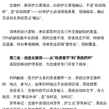
交接时，夜班护士逐项说，白班护士逐项确认。不是"你说我
听"，是"你说我查"——白班护士必须现场查看、现场核实，确认
无误后在系统里点"确认"。
清单的设计逻辑，来自某院对过去三年交接缺陷的复盘。
72%的缺陷集中在四项：用药交接不清、管道状态不明、特殊情
况遗漏、待办事项模糊。清单把这四项"显性化"，强制覆盖。
第三改：信息化留痕——从"纸质签字"到"系统闭环"
某院的移动护理系统，为交接班专门开发了模块：
扫码触发：双方护士各扫患者腕带一次，系统记录交接时
间、地点、参与人。如果扫码地点不在病房区域，系统报警。
语音录入：交接内容可以语音输入，系统自动转文字，存入
病历。不是"事后补录"，是"当时说、当时记"。
异常标记：交接中发现任何异常，护士点"异常标记"，系统自