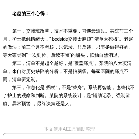
老赵的三个心得：
第一，交接班改革，技术不重要，习惯最难改。某院前三个
月，护士抵触情绪大，" bedside交接太麻烦""清单太死板"。老赵
的做法：前三个月不考核，只记录、只反馈、只表扬做得好的。
等大家尝到"一次到位、后续不累"的甜头，抵触自然消退。
第二，清单不是越全越好，是"覆盖痛点"。某院的八大项清
单，来自对历史缺陷的分析，不是拍脑袋。每家医院的痛点不
同，清单要定制。
第三，信息化是"拐杖"，不是"替身"。系统再智能，也替代不
了护士的观察和判断。某院的系统设计，是"辅助记录、强制留
痕、异常预警"，最终决策还是人。
本文使用AI工具辅助整理