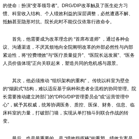
的使命：扮演“变革领导者”。DRG/DIP改革触及了医生处方习
惯、科室收入结构、个人绩效利益的深层调整，必然遭遇不解、
抵触甚至隐形对抗。院长此时不能仅仅依靠行政命令。
首先，他需要成为改革理念的 “首席布道师” ，通过各种会
议、沟通渠道，不厌其烦地向全院阐明改革的外部必然性与内部
紧迫性，将“控费增效”与“医疗质量提升”、“医院长远发展”、“医务
人员价值体现”正向关联起来，塑造共同的危机感与愿景。
其次，他必须推动 “组织架构的重构” 。传统以科室为壁垒
的“烟囱式”结构，难以适应基于病种和患者全流程的协同管理。院
长需要推动建立跨部门的“DRG/DIP管理委员会”或“运营管理中
心”，赋予其权威，统筹协调医务、质控、医保、财务、信息、临
床科室的力量，打破部门墙，实现从单打独斗到联合作战的转
变。
最后，也是最重要的，是 “绩效指挥棒”的重塑。绩效方案是