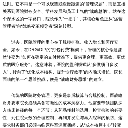
法则。它不再是一个可以观望或缓慢跟进的“管理议题”，而是直接
关系到医院财务安全、学科发展和员工士气的“战略总纲”。站在这
个深水区的十字路口，院长作为“一把手”，其核心角色正从“运营
管理者”向“战略变革领导者”深刻转型。
过去，医院管理的重心在于规模扩张、收入增长和医疗安
全。如今，在DRG/DIP的“打包付费”框架下，管理的核心命题骤
然转变为 “如何在确定的支付标准下，提供更合理、更高效、更优
质的医疗服务” 。这意味着，医院的盈利模式从“多做项目多收
入”，转向了“优化成本结构、提升诊疗效率”的内涵式增长。院长
面临的第一个思维挑战，便是 “战略财务思维” 的建立。
传统的医院财务管理，更多是事后核算与合规控制。而战略
财务要求院长必须具备前瞻性的成本洞察力。他需要带领团队深
入临床路径的每一个环节：从药品耗材的选用、检查检验的必要
性、到住院天数的合理控制、再到并发症与再入院率的预防。这
要求财务部门必须与临床科室深度捆绑，从“成本核算中心”转变