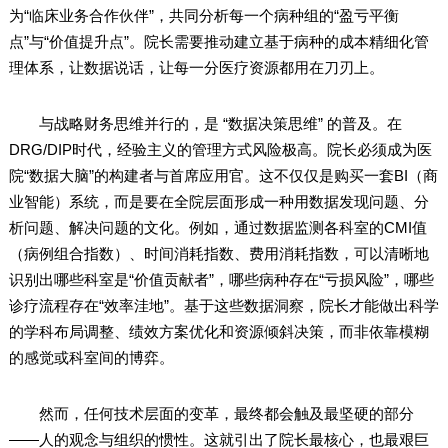
为“临床业务合作伙伴”，共同分析每一个病种组的“盈亏平衡
点”与“价值提升点”。院长需要推动建立基于病种的成本精细化管
理体系，让数据说话，让每一分医疗资源都用在刀刃上。
与战略财务思维并行的，是 “数据决策思维” 的普及。在
DRG/DIP时代，经验主义的管理方式风险极高。院长必须成为医
院“数据大脑”的构建者与首席应用官。这不仅仅是购买一套BI（商
业智能）系统，而是要在全院层面形成一种用数据发现问题、分
析问题、解决问题的文化。例如，通过数据监测各科室的CMI值
（病例组合指数）、时间消耗指数、费用消耗指数，可以清晰地
识别出哪些科室是“价值贡献者”，哪些病种存在“亏损风险”，哪些
诊疗流程存在“效率洼地”。基于这些数据洞察，院长才能做出科学
的学科布局调整、绩效方案优化和资源倾斜决策，而非依靠模糊
的感觉或科室间的博弈。
然而，任何技术层面的变革，最终都会触及最坚硬的部分
——人的观念与组织的惯性。这就引出了院长最核心，也最艰巨