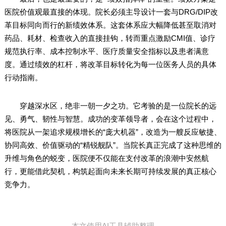
医院价值观最直接的体现。院长必须主导设计一套与DRG/DIP改
革目标同向而行的新绩效体系。这套体系应大幅降低甚至取消对
药品、耗材、检查收入的直接挂钩，转而重点激励CMI值、诊疗
规范执行率、成本控制水平、医疗质量安全指标以及患者满意
度。通过绩效的杠杆，将改革目标转化为每一位医务人员的具体
行动指南。
穿越深水区，绝非一朝一夕之功。它考验的是一位院长的远
见、勇气、韧性与智慧。成功的变革领导者，会在这个过程中，
将医院从一架追求规模增长的“庞大机器”，改造为一艘反应敏捷、
协同高效、价值驱动的“精锐舰队”。当院长真正完成了这种思维的
升维与角色的蜕变，医院便不仅能在支付改革的浪潮中安然航
行，更能借此契机，构筑起面向未来长期可持续发展的真正核心
竞争力。
本文使用AI工具辅助整理