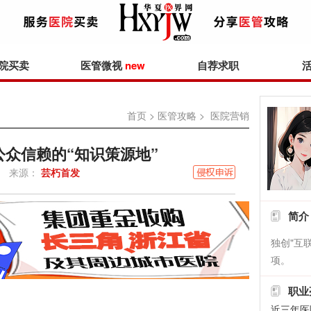
院买卖
医管微视
new
自荐求职
首页
>
医管攻略
> 医院营销
众信赖的“知识策源地”
来源：
芸朽首发
简介
独创"互
项。
职业
近三年医