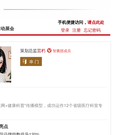
手机便捷访问，
请点此处
活动展会
登录
注册
忘记密码
策划总监
芸朽
智囊团成员
串 门
联网+健康科普"传播模型，成功运作12个省级医疗科室专
亮点
院品牌指数提升120%