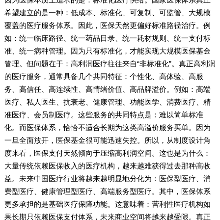
希望建立的是一种：低成本、标准化、可复制、可监管、大规模
覆盖的医疗服务体系。因此，医保天然更偏好标准路径治疗。例
如：统一临床路径、统一药品目录、统一耗材规则、统一支付标
准、统一病种管理。因为只有标准化，才能实现大规模医保基金
管理。但问题在于：高利润医疗往往来自“非标准化”。真正高利润
的医疗服务，通常具备几个共同特征：个性化、高体验、高服
务、高信任、高连续性、高情绪价值、高品牌溢价。例如：高端
医疗、私人医生、抗衰老、健康管理、功能医学、消费医疗、精
准医疗、会员制医疗。这些服务的共同特点是：难以简单标准
化。而医保体系，恰恰不适合长期为这类高溢价服务买单。因为
一旦全面放开，医保基金很可能迅速失控。所以，从制度设计角
度来看，医保支付天然倾向于压缩高利润空间。这也是为什么：
大量传统依赖医保收入的医疗机构，越来越难获得过去那种高收
益。未来中国医疗行业将越来越明显地分化为：医保型医疗、消
费型医疗、健康管理型医疗、高端服务型医疗。其中，医保体系
更多承担的是基础医疗保障功能。这意味着：营利性医疗机构如
果长期只依赖医保支付体系，未来商业空间将越来越受限。真正