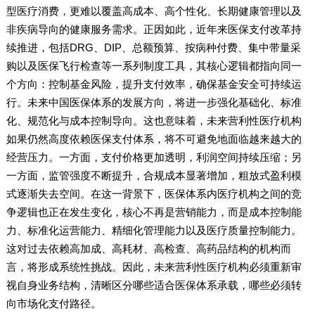
型医疗消费，更难以覆盖高成本、高个性化、长期健康管理以及
非疾病导向的健康服务需求。正因如此，近年来医保支付改革持
续推进，包括DRG、DIP、总额预算、按病种付费、集中带量采
购以及医保飞行检查等一系列制度工具，其核心逻辑都指向同一
个方向：控制基金风险，提升支付效率，确保基金安全可持续运
行。未来中国医保体系的发展方向，将进一步强化基础化、标准
化、规范化与成本控制导向。这也意味着，未来营利性医疗机构
如果仍然高度依赖医保支付体系，将不可避免地面临越来越大的
经营压力。一方面，支付价格更加透明，利润空间持续压缩；另
一方面，监管强度不断提升，合规成本显著增加，粗放式盈利模
式逐渐失去空间。在这一背景下，医保体系内医疗机构之间的竞
争逻辑也正在发生变化，核心不再是营销能力，而是成本控制能
力、标准化运营能力、精细化管理能力以及医疗质量控制能力。
这对过去依赖高加成、高耗材、高检查、高药品结构的机构而
言，将形成系统性挑战。因此，未来营利性医疗机构必须重新审
视自身业务结构，清晰区分哪些适合医保体系承载，哪些必须转
向市场化支付路径。