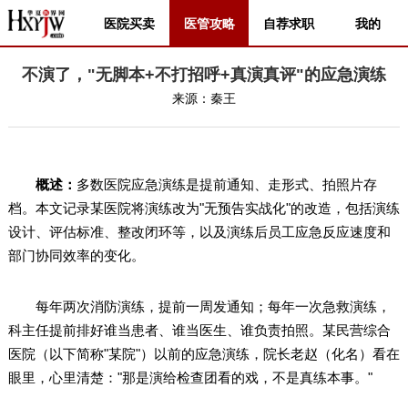
医院买卖
医管攻略
自荐求职
我的
不演了，"无脚本+不打招呼+真演真评"的应急演练
来源：
秦王
概述：
多数医院应急演练是提前通知、走形式、拍照片存
档。本文记录某医院将演练改为"无预告实战化"的改造，包括演练
设计、评估标准、整改闭环等，以及演练后员工应急反应速度和
部门协同效率的变化。
每年两次消防演练，提前一周发通知；每年一次急救演练，
科主任提前排好谁当患者、谁当医生、谁负责拍照。某民营综合
医院（以下简称"某院"）以前的应急演练，院长老赵（化名）看在
眼里，心里清楚："那是演给检查团看的戏，不是真练本事。"