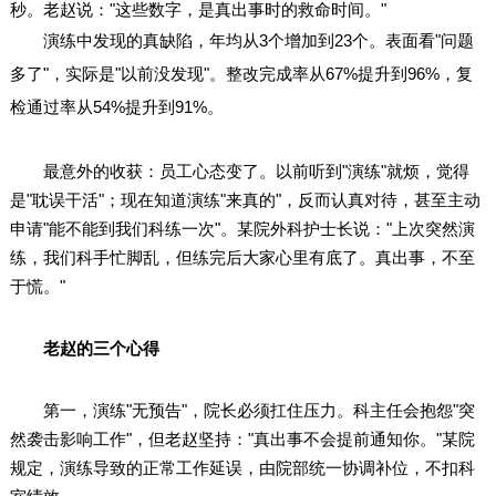
秒。老赵说："这些数字，是真出事时的救命时间。"
演练中发现的真缺陷，年均从3个增加到23个。表面看"问题
多了"，实际是"以前没发现"。整改完成率从67%提升到96%，复
检通过率从54%提升到91%。
最意外的收获：员工心态变了。以前听到"演练"就烦，觉得
是"耽误干活"；现在知道演练"来真的"，反而认真对待，甚至主动
申请"能不能到我们科练一次"。某院外科护士长说："上次突然演
练，我们科手忙脚乱，但练完后大家心里有底了。真出事，不至
于慌。"
老赵的三个心得
第一，演练"无预告"，院长必须扛住压力。科主任会抱怨"突
然袭击影响工作"，但老赵坚持："真出事不会提前通知你。"某院
规定，演练导致的正常工作延误，由院部统一协调补位，不扣科