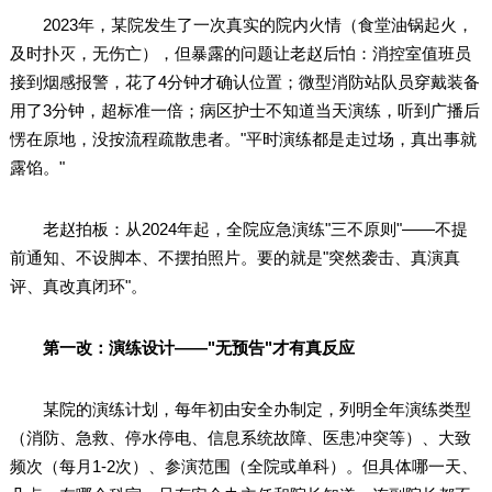
2023年，某院发生了一次真实的院内火情（食堂油锅起火，
及时扑灭，无伤亡），但暴露的问题让老赵后怕：消控室值班员
接到烟感报警，花了4分钟才确认位置；微型消防站队员穿戴装备
用了3分钟，超标准一倍；病区护士不知道当天演练，听到广播后
愣在原地，没按流程疏散患者。"平时演练都是走过场，真出事就
露馅。"
老赵拍板：从2024年起，全院应急演练"三不原则"——不提
前通知、不设脚本、不摆拍照片。要的就是"突然袭击、真演真
评、真改真闭环"。
第一改：演练设计——"无预告"才有真反应
某院的演练计划，每年初由安全办制定，列明全年演练类型
（消防、急救、停水停电、信息系统故障、医患冲突等）、大致
频次（每月1-2次）、参演范围（全院或单科）。但具体哪一天、