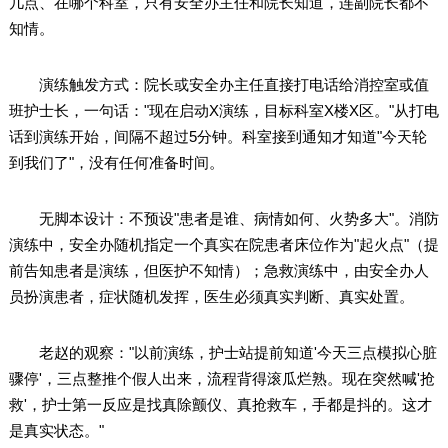
几点、在哪个科室，只有安全办主任和院长知道，连副院长都不
知情。
演练触发方式：院长或安全办主任直接打电话给消控室或值
班护士长，一句话："现在启动X演练，目标科室X楼X区。"从打电
话到演练开始，间隔不超过5分钟。科室接到通知才知道"今天轮
到我们了"，没有任何准备时间。
无脚本设计：不预设"患者是谁、病情如何、火势多大"。消防
演练中，安全办随机指定一个真实在院患者床位作为"起火点"（提
前告知患者是演练，但医护不知情）；急救演练中，由安全办人
员扮演患者，症状随机发挥，医生必须真实判断、真实处置。
老赵的观察："以前演练，护士站提前知道'今天三点模拟心脏
骤停'，三点整推个假人出来，流程背得滚瓜烂熟。现在突然喊'抢
救'，护士第一反应是找真除颤仪、真抢救车，手都是抖的。这才
是真实状态。"