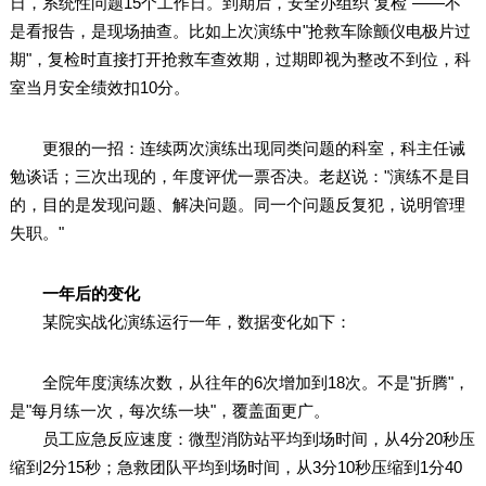
日，系统性问题15个工作日。到期后，安全办组织"复检"——不
是看报告，是现场抽查。比如上次演练中"抢救车除颤仪电极片过
期"，复检时直接打开抢救车查效期，过期即视为整改不到位，科
室当月安全绩效扣10分。
更狠的一招：连续两次演练出现同类问题的科室，科主任诫
勉谈话；三次出现的，年度评优一票否决。老赵说："演练不是目
的，目的是发现问题、解决问题。同一个问题反复犯，说明管理
失职。"
一年后的变化
某院实战化演练运行一年，数据变化如下：
全院年度演练次数，从往年的6次增加到18次。不是"折腾"，
是"每月练一次，每次练一块"，覆盖面更广。
员工应急反应速度：微型消防站平均到场时间，从4分20秒压
缩到2分15秒；急救团队平均到场时间，从3分10秒压缩到1分40