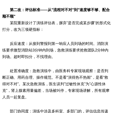
第二改：评估标准——从"流程对不对"到"速度够不够、配合
顺不顺"
某院重新设计了演练评估表，摒弃"是否完成某步骤"的形式化
打分，改为三项硬指标：
反应速度：从接到警报到第一响应人员到场的时间。消防演
练要求微型消防站3分钟内到场，急救演练要求抢救团队2分钟内
到场。超时即扣分，不找理由。
处置准确度：急救演练中，由医务科专家现场观察：是否判
断正确、用药合理、操作规范。不是看"演得热不热闹"，是看"救
得对不对"。某次急救演练，医生误判"过敏性休克"为"心源性休
克"，肾上腺素用量偏差，当场被叫停，专家现场讲解，所有观摩
人员一起复盘。
部门协同度：演练中涉及多科室、多部门的，评估信息传递