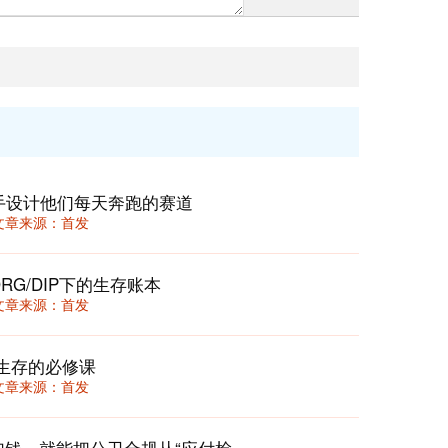
手设计他们每天奔跑的赛道
52 文章来源：首发
RG/DIP下的生存账本
52 文章来源：首发
生存的必修课
45 文章来源：首发
“4+3+N”疾控监督落地法：不用加人加钱，就能把公卫合规从“应付检查”变成“降本提效”