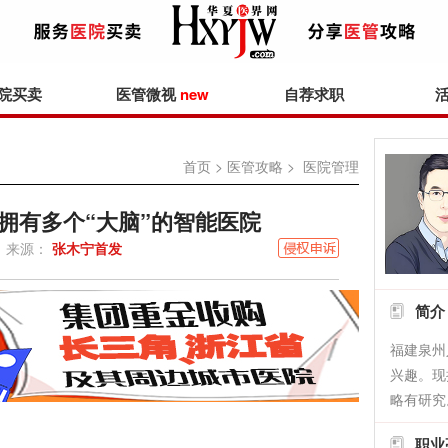
院买卖
医管微视
new
自荐求职
首页
>
医管攻略
> 医院管理
拥有多个“大脑”的智能医院
来源：
张木宁首发
简介
福建泉州
兴趣。现
略有研究
职业