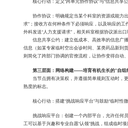
核心行动：定义“跨单元协作协议”与“信息共享公
协作协议：明确规定当某个科室的资源或能力出现
求”；接收方在何种条件下必须响应，以及响应的工
外科发送“人力支援请求”，相关科室根据协议派出口
信息共享公约：建立低成本、高效率的信息广播
信息（如某专家临时空出会诊时间、某类药品新到货
则简化了跨部门协调的官僚流程，让协作变得自动
第三层面：网络构建——培育有机生长的“自组
当节点拥有决策权，并遵循简单规则互动时，更高
熟度的标志。
核心行动：搭建“挑战响应平台”与鼓励“临时性微
挑战响应平台：创建一个内部平台，允许任何员
工可以基于兴趣和专业自愿“认领”挑战，组成临时