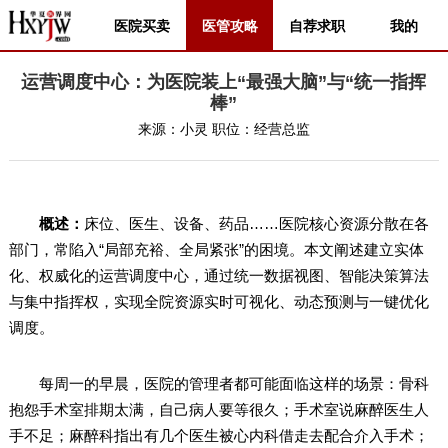
医院买卖
医管攻略
自荐求职
我的
运营调度中心：为医院装上“最强大脑”与“统一指挥
棒”
来源：
小灵
职位：
经营总监
概述：
床位、医生、设备、药品……医院核心资源分散在各
部门，常陷入“局部充裕、全局紧张”的困境。本文阐述建立实体
化、权威化的运营调度中心，通过统一数据视图、智能决策算法
与集中指挥权，实现全院资源实时可视化、动态预测与一键优化
调度。
每周一的早晨，医院的管理者都可能面临这样的场景：骨科
抱怨手术室排期太满，自己病人要等很久；手术室说麻醉医生人
手不足；麻醉科指出有几个医生被心内科借走去配合介入手术；