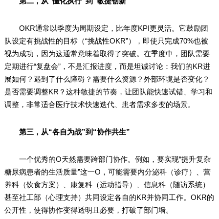
第二，从“僵化执行”到“敏捷创新”
OKR通常以季度为周期设定，比年度KPI更灵活。它鼓励团
队设定有挑战性的目标（“挑战性OKR”），即使只完成70%也被
视为成功，因为这通常意味着取得了突破。在季度中，团队需要
定期进行“复盘会”，不是汇报进度，而是坦诚讨论：我们的KR进
展如何？遇到了什么障碍？需要什么资源？外部环境是否变化？
是否需要调整KR？这种敏捷的节奏，让团队能快速试错、学习和
调整，非常适合医疗技术快速迭代、患者需求多变的场景。
第三，从“各自为战”到“协作共生”
一个优秀的O天然需要跨部门协作。例如，要实现“提升复杂
糖尿病患者的生活质量”这一O，可能需要内分泌科（诊疗）、营
养科（饮食方案）、康复科（运动指导）、信息科（随访系统）
甚至社工部（心理支持）共同设定各自的KR并协同工作。OKR的
公开性，使得协作变得透明且必要，打破了部门墙。