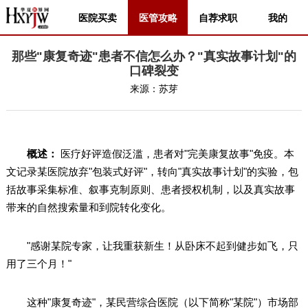
医院买卖
医管攻略
自荐求职
我的
那些"康复奇迹"患者不信怎么办？"真实故事计划"的
口碑裂变
来源：
苏芽
概述：
医疗好评造假泛滥，患者对"完美康复故事"免疫。本
文记录某医院放弃"包装式好评"，转向"真实故事计划"的实验，包
括故事采集标准、叙事克制原则、患者授权机制，以及真实故事
带来的自然搜索量和到院转化变化。
"感谢某院专家，让我重获新生！从卧床不起到健步如飞，只
用了三个月！"
这种"康复奇迹"，某民营综合医院（以下简称"某院"）市场部