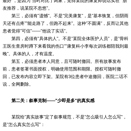
最好"，是因为"当时对比了两家，觉得某院的康复师说话实在""朋
友推荐，说某院不忽悠"。
第三，必须有"遗憾"。不是"完美康复"，是"基本恢复，但阴雨
天还有点疼""能走路了，但跑不起来"。这种"不圆满"，反而让其他
患者觉得"可信"——"他说了实话"。
第四，必须有"具体的人"。不是"某院全体医护人员"，是"骨科
王医生查房时蹲下来看我的伤口""康复科小李每次训练都陪我到最
晚"。具体的人，才有温度。
第五，必须患者本人同意，且可随时撤回。所有故事发布
前，患者签署书面授权，明确使用范围和期限。授权可随时撤
回，已发布内容立即下架。某院有3位患者中途撤回，医院二话不
说，全网删除。
第二关：叙事克制——"少即是多"的真实感
某院给"真实故事"定了叙事规范，不是"怎么吸引人怎么写"，
是"怎么真实怎么写"：