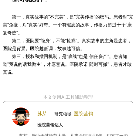
第一，真实故事的"不完美"，是"完美传播"的密码。患者对"完
美"免疫，对"真实"好奇。一个有瑕疵的故事，传播力超过十个"康
复奇迹"。
第二，医院要"隐身"，不能"抢戏"。真实故事的主角是患者，
医院是背景。医院越低调，故事越可信。
第三，授权和撤回机制，是"底线"也是"信任资产"。患者知
道"我说的话我做主"，才愿意说。医院承诺"随时可撤"，患者才敢
真说。
本文使用AI工具辅助整理
苏芽
医院营销
研究领域:
医院营销达人
苏芽，毕业于某师范大学，从事医疗行业5年，积累了一些