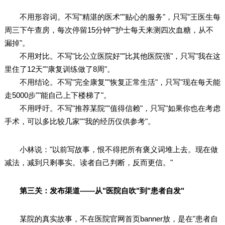
不用形容词。不写"精湛的医术""贴心的服务"，只写"王医生每
周三下午查房，每次停留15分钟""护士每天来测四次血糖，从不
漏掉"。
不用对比。不写"比公立医院好""比其他医院强"，只写"我在这
里住了12天""康复训练做了8周"。
不用结论。不写"完全康复""恢复正常生活"，只写"现在每天能
走5000步""能自己上下楼梯了"。
不用呼吁。不写"推荐某院""值得信赖"，只写"如果你也在考虑
手术，可以多比较几家""我的经历仅供参考"。
小林说："以前写故事，恨不得把所有褒义词堆上去。现在做
减法，减到只剩事实。读者自己判断，反而更信。"
第三关：发布渠道——从"医院自吹"到"患者自发"
某院的真实故事，不在医院官网首页banner放，是在"患者自