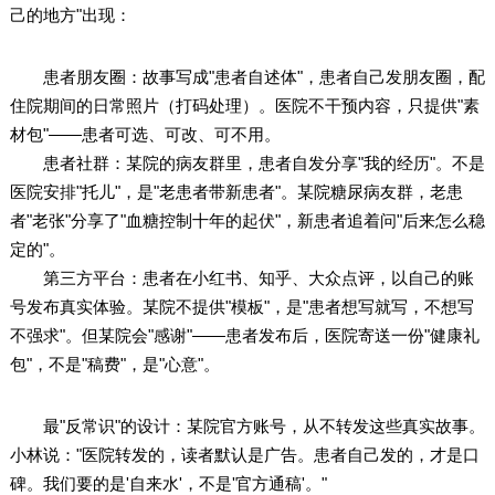
己的地方"出现：
患者朋友圈：故事写成"患者自述体"，患者自己发朋友圈，配
住院期间的日常照片（打码处理）。医院不干预内容，只提供"素
材包"——患者可选、可改、可不用。
患者社群：某院的病友群里，患者自发分享"我的经历"。不是
医院安排"托儿"，是"老患者带新患者"。某院糖尿病友群，老患
者"老张"分享了"血糖控制十年的起伏"，新患者追着问"后来怎么稳
定的"。
第三方平台：患者在小红书、知乎、大众点评，以自己的账
号发布真实体验。某院不提供"模板"，是"患者想写就写，不想写
不强求"。但某院会"感谢"——患者发布后，医院寄送一份"健康礼
包"，不是"稿费"，是"心意"。
最"反常识"的设计：某院官方账号，从不转发这些真实故事。
小林说："医院转发的，读者默认是广告。患者自己发的，才是口
碑。我们要的是'自来水'，不是'官方通稿'。"