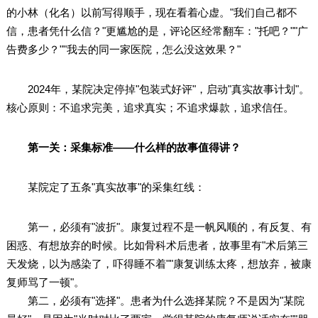
的小林（化名）以前写得顺手，现在看着心虚。"我们自己都不
信，患者凭什么信？"更尴尬的是，评论区经常翻车："托吧？""广
告费多少？""我去的同一家医院，怎么没这效果？"
2024年，某院决定停掉"包装式好评"，启动"真实故事计划"。
核心原则：不追求完美，追求真实；不追求爆款，追求信任。
第一关：采集标准——什么样的故事值得讲？
某院定了五条"真实故事"的采集红线：
第一，必须有"波折"。康复过程不是一帆风顺的，有反复、有
困惑、有想放弃的时候。比如骨科术后患者，故事里有"术后第三
天发烧，以为感染了，吓得睡不着""康复训练太疼，想放弃，被康
复师骂了一顿"。
第二，必须有"选择"。患者为什么选择某院？不是因为"某院