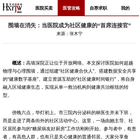
医院买卖
医管攻略
自荐求职
我的
围墙在消失：当医院成为社区健康的“首席连接官”
来源：
张木宁
概述：
高墙深院正让位于开放网络。本文探讨医院如何超越
物理与心理围墙，通过组建“社区健康合伙人”、搭建数据安全共享
的“健康数字基座”、建立资源互助的“社区健康时间银行”，将自身
融入区域健康生态，实现从单一救治机构到健康共治枢纽的转
型。
傍晚六点，华灯初上。市三院内分泌科的林医生并未下班，
而是走进了两条街外的社区活动中心。这里，一场由她主导、社
区居民参与的“糖尿病友好厨房”工作坊刚刚开始。参与者中，有患
者，有高危人群，也有只是关心健康的普通邻居。大家分享食