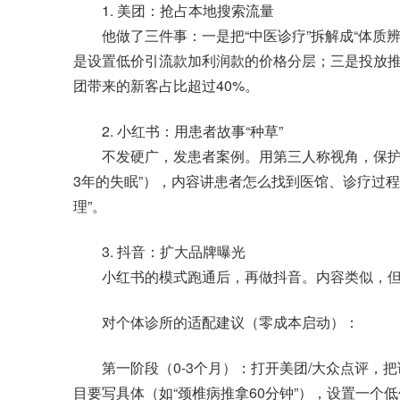
1. 美团：抢占本地搜索流量
他做了三件事：一是把“中医诊疗”拆解成“体质辨识
是设置低价引流款加利润款的价格分层；三是投放推
团带来的新客占比超过40%。
2. 小红书：用患者故事“种草”
不发硬广，发患者案例。用第三人称视角，保护隐
3年的失眠”），内容讲患者怎么找到医馆、诊疗过程、
理”。
3. 抖音：扩大品牌曝光
小红书的模式跑通后，再做抖音。内容类似，但
对个体诊所的适配建议（零成本启动）：
第一阶段（0-3个月）：打开美团/大众点评，把
目要写具体（如“颈椎病推拿60分钟”），设置一个