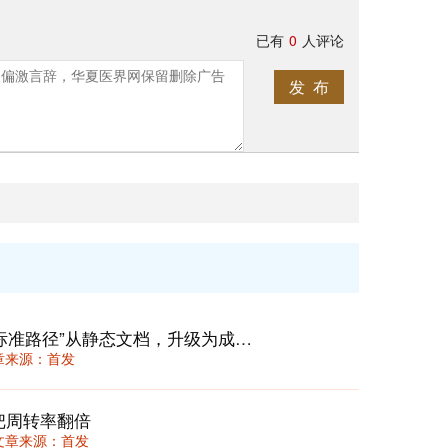
已有
0
人评论
发 布
临床路径2.0：在DRG/DIP时代，将“标准路径”从静态文档，升级为成本与质量的动态“驾驶舱”
 文章来源：首发
把周转率翻倍
36 文章来源：首发