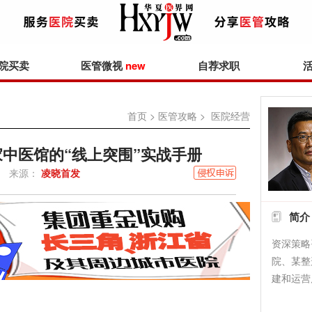
院买卖
医管微视
new
自荐求职
首页
>
医管攻略
> 医院经营
家中医馆的“线上突围”实战手册
来源：
凌晓首发
简介
资深策略
院、某整
建和运营