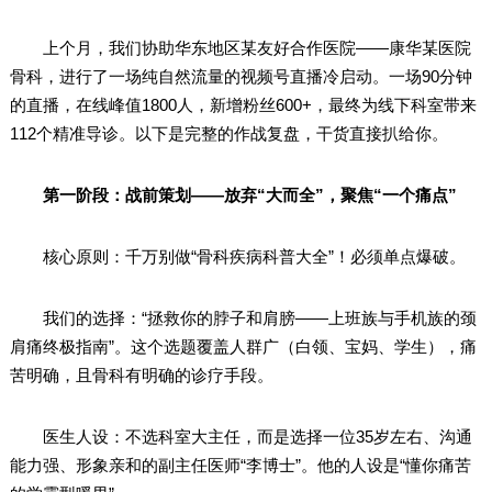
上个月，我们协助华东地区某友好合作医院——康华某医院
骨科，进行了一场纯自然流量的视频号直播冷启动。一场90分钟
的直播，在线峰值1800人，新增粉丝600+，最终为线下科室带来
112个精准导诊。以下是完整的作战复盘，干货直接扒给你。
第一阶段：战前策划——放弃“大而全”，聚焦“一个痛点”
核心原则：千万别做“骨科疾病科普大全”！必须单点爆破。
我们的选择：“拯救你的脖子和肩膀——上班族与手机族的颈
肩痛终极指南”。这个选题覆盖人群广（白领、宝妈、学生），痛
苦明确，且骨科有明确的诊疗手段。
医生人设：不选科室大主任，而是选择一位35岁左右、沟通
能力强、形象亲和的副主任医师“李博士”。他的人设是“懂你痛苦