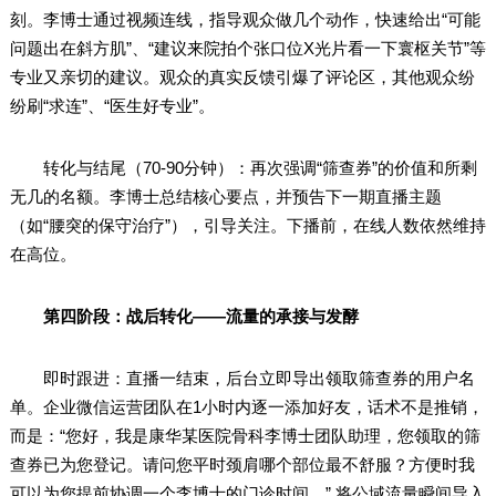
刻。李博士通过视频连线，指导观众做几个动作，快速给出“可能
问题出在斜方肌”、“建议来院拍个张口位X光片看一下寰枢关节”等
专业又亲切的建议。观众的真实反馈引爆了评论区，其他观众纷
纷刷“求连”、“医生好专业”。
转化与结尾（70-90分钟）：再次强调“筛查券”的价值和所剩
无几的名额。李博士总结核心要点，并预告下一期直播主题
（如“腰突的保守治疗”），引导关注。下播前，在线人数依然维持
在高位。
第四阶段：战后转化——流量的承接与发酵
即时跟进：直播一结束，后台立即导出领取筛查券的用户名
单。企业微信运营团队在1小时内逐一添加好友，话术不是推销，
而是：“您好，我是康华某医院骨科李博士团队助理，您领取的筛
查券已为您登记。请问您平时颈肩哪个部位最不舒服？方便时我
可以为您提前协调一个李博士的门诊时间。” 将公域流量瞬间导入