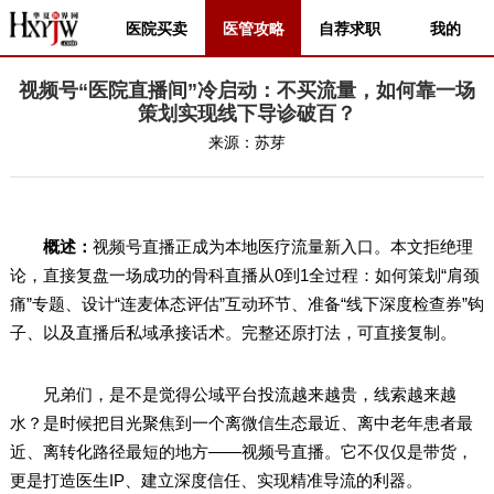
医院买卖
医管攻略
自荐求职
我的
视频号“医院直播间”冷启动：不买流量，如何靠一场
策划实现线下导诊破百？
来源：
苏芽
概述：
视频号直播正成为本地医疗流量新入口。本文拒绝理
论，直接复盘一场成功的骨科直播从0到1全过程：如何策划“肩颈
痛”专题、设计“连麦体态评估”互动环节、准备“线下深度检查券”钩
子、以及直播后私域承接话术。完整还原打法，可直接复制。
兄弟们，是不是觉得公域平台投流越来越贵，线索越来越
水？是时候把目光聚焦到一个离微信生态最近、离中老年患者最
近、离转化路径最短的地方——视频号直播。它不仅仅是带货，
更是打造医生IP、建立深度信任、实现精准导流的利器。