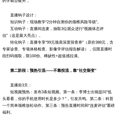
的学霸型暖男”。
直播钩子设计：
知识钩子：现场教学“2分钟自测你的颈椎风险等级”。
互动钩子：直播间连麦，抽取3位观众进行“视频体态评
估”（这是最大亮点）。
转化钩子：直播专享“99元颈肩深度筛查券”（原价388元，含
专家诊查、专项体格检查、影像学评估报告解读），仅限直播时
段扫码领取，限100份。稀缺性+超值感拉满。
第二阶段：预热引流——不靠投流，靠“社交裂变”
直播前3天：
短视频预热：发布3条短视频。第一条：李博士出镜提问“低
头看看，你的手机使用时长是多少？”，引发共鸣。第二条：科普
一个简单颈椎放松动作。第三条：预告直播时间和“连麦评估”重磅
福利。