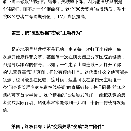
请下周来领取”的短信。结果，失联率下降。因为患者收到的是一
个“福利”，而不是一个“催命符”。这个“90天节点”被激活后，整个
院区的患者生命周期价值（LTV）直接拉高。
第三，把“沉默数据”变成“主动行为”
足迹地图里的数据不是死的。患者每一次打开小程序、每一
次点开健康科普文章、甚至每一次在朋友圈里分享医院的链接，
都是可以跟踪的信号。比如，一个患者上周连续三天打开了你
的“儿童身高管理”页面，但没有预约挂号。这代表什么？他可能是
犹豫，也可能是在比较。这时候，运营可以在第四天主动推一
条“问身高管理专家免费在线答疑”的直播链接，并且附带“前10名
预约可享首诊半价”。这个精准的“雷达触发”动作，能把犹豫的患
者变成实际行动。转化率常常能做到十几到二十倍于传统群发短
信。
第四，终极目标：从“交易关系”变成“终生陪伴”