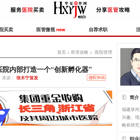
院买卖
医管微视
new
自荐求职
首页
>
医管攻略
> 医院管理
医院内部打造一个“创新孵化器”
来源：
张木宁首发
简介
福建泉州
兴趣。现
略有研究
职业