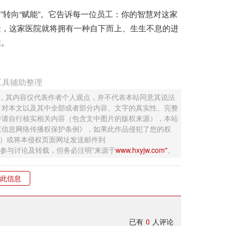
”转向“赋能”。它告诉每一位员工：你的智慧对这家
聚，这家医院就将拥有一种自下而上、生生不息的进
性。
工具辅助整理
 ，其内容仅代表作者个人观点，并不代表本站同意其说法
，对本文以及其中全部或者部分内容、文字的真实性、完整
并请自行核实相关内容（包含文中图片的版权来源），本站
《信息网络传播权保护条例》，如果此作品侵犯了您的权
钮）或将本侵权页面网址发送邮件到
迎网友参与讨论及转载，但务必注明"来源于
www.hxyjw.com"
。
此信息
已有
0
人评论