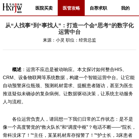
医院买卖
医管攻略
自荐求职
我的
从“人找事”到“事找人”：打造一个会“思考”的数字化
运营中台
来源：
小灵
职位：
经营总监
概述
：运营不应总是被动响应。本文探讨如何整合HIS、
CRM、设备物联网等系统数据，构建一个智能运营中台。让它能
自动预警床位瓶颈、预测耗材需求、提醒患者随访，甚至为医生
推送疑似未确诊的复杂病例。让数据驱动决策，让系统主动服务
人与流程。
各位运营负责人，请回想一下我们日常的工作状态：是不是
像一个高度警觉的“救火队长”和“调度中枢”？电话不断——“院长，
骨科没床了！”“主任，某某耗材库存报警了！”“护士长，3床患者