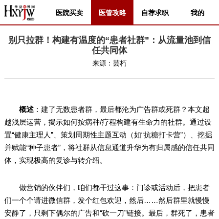
医院买卖
医管攻略
自荐求职
我的
别只拉群！构建有温度的“患者社群”：从流量池到信
任共同体
来源：
芸朽
概述
：建了无数患者群，最后都沦为广告群或死群？本文超
越浅层运营，揭示如何按病种/疗程构建有生命力的社群。通过设
置“健康主理人”、策划周期性主题互动（如“抗糖打卡营”）、挖掘
并赋能“种子患者”，将社群从信息通道升华为有归属感的信任共同
体，实现极高的复诊与转介绍。
做营销的伙伴们，咱们都干过这事：门诊或活动后，把患者
们一个个请进微信群，发个红包欢迎，然后……然后群里就慢慢
安静了，只剩下偶尔的广告和“砍一刀”链接。最后，群死了，患者