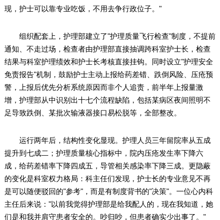
现，护士可以靠专业吃饭，不用去争行政位子。"
组织配套上，护理部建立了"护理质量飞行检查"制度，不提前
通知、不走过场，检查者由护理部直接抽调跨科室护士长，检查
结果与科室护理绩效和护士长考核直接挂钩。同时设立"护理安全
免责报告"机制，鼓励护士主动上报给药差错、跌倒风险、压疮预
警，上报后优先分析系统原因而非个人追责，前半年上报量激
增，护理部从中识别出十七个流程缺陷，包括某病区夜间照明不
足导致跌倒、某批次输液器接口易松脱等，全部整改。
运行两年后，结构性变化显现。护理人员三年留院率从五成
提升到七成二；护理质量核心指标中，院内压疮发生率下降六
成，给药差错率下降四成五，导管相关感染率下降三成。更隐蔽
的变化是科室权力格局：科主任们发现，护士长的专业意见不再
是可以随便驳回的"参考"，而是有制度背书的"决策"。一位心内科
主任后来说："以前我觉得护理部是给我配人的，现在我知道，她
们是和我并肩守患者安全的。吵归吵，但患者确实少出事了。"