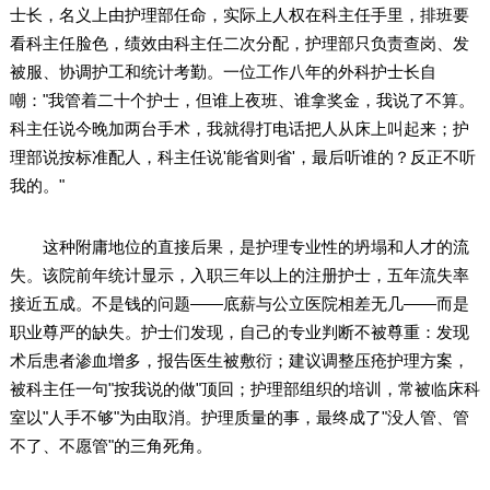
士长，名义上由护理部任命，实际上人权在科主任手里，排班要
看科主任脸色，绩效由科主任二次分配，护理部只负责查岗、发
被服、协调护工和统计考勤。一位工作八年的外科护士长自
嘲："我管着二十个护士，但谁上夜班、谁拿奖金，我说了不算。
科主任说今晚加两台手术，我就得打电话把人从床上叫起来；护
理部说按标准配人，科主任说'能省则省'，最后听谁的？反正不听
我的。"
这种附庸地位的直接后果，是护理专业性的坍塌和人才的流
失。该院前年统计显示，入职三年以上的注册护士，五年流失率
接近五成。不是钱的问题——底薪与公立医院相差无几——而是
职业尊严的缺失。护士们发现，自己的专业判断不被尊重：发现
术后患者渗血增多，报告医生被敷衍；建议调整压疮护理方案，
被科主任一句"按我说的做"顶回；护理部组织的培训，常被临床科
室以"人手不够"为由取消。护理质量的事，最终成了"没人管、管
不了、不愿管"的三角死角。