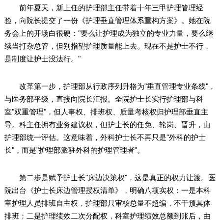
前年夏天，新上任的护理部主任带着十年三甲护理管理经
验，向院长提交了一份《护理垂直管理体系重构方案》。她在院
务会上的开场白很硬："要么让护理成为独立的专业力量，要么继
续当打杂总管，但别指望护理质量能上去。现在不是护士不行，
是制度让护士没法行。"
改革第一步，护理部从行政序列升格为"垂直管理专业条线"，
与医务部平级，直接向院长汇报。全院护士长实行护理部与科
室"双重管理"，但人事权、排班权、质量考核权归护理部垂直主
导。科主任拥有业务建议权，但护士长的任免、轮岗、晋升，由
护理部统一评估。这意味着，外科护士长不再只是"外科的护士
长"，而是"护理部派驻外科的护理管理者"。
第二步是赋予护士长"床边决策权"，这是真正的权力让渡。医
院出台《护士长床边管理授权清单》，明确八项实权：一是本科
室护理人员排班自主权，护理部只审核总量不超编，不干预具体
排班；二是护理绩效二次分配权，科室护理绩效总额到账后，由