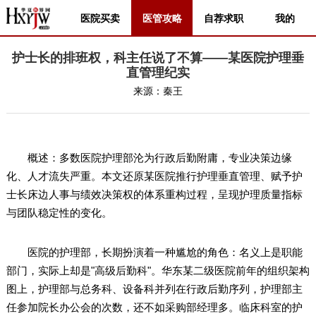
医院买卖
医管攻略
自荐求职
我的
护士长的排班权，科主任说了不算——某医院护理垂
直管理纪实
来源：
秦王
概述：多数医院护理部沦为行政后勤附庸，专业决策边缘
化、人才流失严重。本文还原某医院推行护理垂直管理、赋予护
士长床边人事与绩效决策权的体系重构过程，呈现护理质量指标
与团队稳定性的变化。
医院的护理部，长期扮演着一种尴尬的角色：名义上是职能
部门，实际上却是"高级后勤科"。华东某二级医院前年的组织架构
图上，护理部与总务科、设备科并列在行政后勤序列，护理部主
任参加院长办公会的次数，还不如采购部经理多。临床科室的护