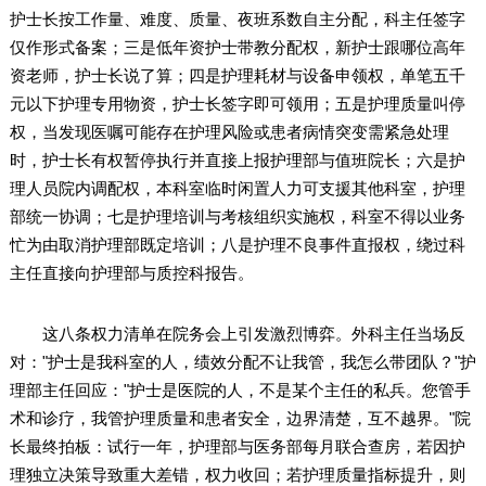
护士长按工作量、难度、质量、夜班系数自主分配，科主任签字
仅作形式备案；三是低年资护士带教分配权，新护士跟哪位高年
资老师，护士长说了算；四是护理耗材与设备申领权，单笔五千
元以下护理专用物资，护士长签字即可领用；五是护理质量叫停
权，当发现医嘱可能存在护理风险或患者病情突变需紧急处理
时，护士长有权暂停执行并直接上报护理部与值班院长；六是护
理人员院内调配权，本科室临时闲置人力可支援其他科室，护理
部统一协调；七是护理培训与考核组织实施权，科室不得以业务
忙为由取消护理部既定培训；八是护理不良事件直报权，绕过科
主任直接向护理部与质控科报告。
这八条权力清单在院务会上引发激烈博弈。外科主任当场反
对："护士是我科室的人，绩效分配不让我管，我怎么带团队？"护
理部主任回应："护士是医院的人，不是某个主任的私兵。您管手
术和诊疗，我管护理质量和患者安全，边界清楚，互不越界。"院
长最终拍板：试行一年，护理部与医务部每月联合查房，若因护
理独立决策导致重大差错，权力收回；若护理质量指标提升，则