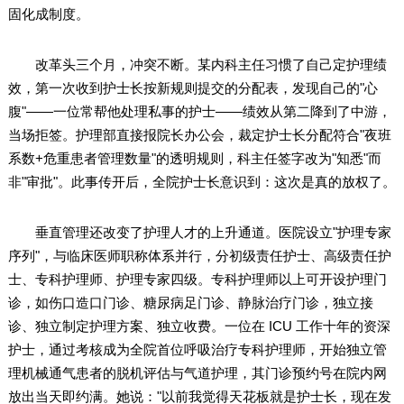
固化成制度。
改革头三个月，冲突不断。某内科主任习惯了自己定护理绩
效，第一次收到护士长按新规则提交的分配表，发现自己的"心
腹"——一位常帮他处理私事的护士——绩效从第二降到了中游，
当场拒签。护理部直接报院长办公会，裁定护士长分配符合"夜班
系数+危重患者管理数量"的透明规则，科主任签字改为"知悉"而
非"审批"。此事传开后，全院护士长意识到：这次是真的放权了。
垂直管理还改变了护理人才的上升通道。医院设立"护理专家
序列"，与临床医师职称体系并行，分初级责任护士、高级责任护
士、专科护理师、护理专家四级。专科护理师以上可开设护理门
诊，如伤口造口门诊、糖尿病足门诊、静脉治疗门诊，独立接
诊、独立制定护理方案、独立收费。一位在 ICU 工作十年的资深
护士，通过考核成为全院首位呼吸治疗专科护理师，开始独立管
理机械通气患者的脱机评估与气道护理，其门诊预约号在院内网
放出当天即约满。她说："以前我觉得天花板就是护士长，现在发