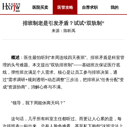
医院买卖
医管攻略
自荐求职
我的
排班制老是引发矛盾？试试“双轨制”
来源：
陈昕禹
概述
：医生最怕听到“本周连续四天夜班”。排班矛盾是科室管
理的头号难题。本文提出“双轨排班制”——基础班次保证医疗底
线，弹性班次满足个人需求。核心是让员工参与排班决策，通
过“需求调研+规则透明+动态调整”三步法，把排班从“任务分配”变
成“资源协商”，消解心疼与不满。
“领导，我下周能休两天吗？”
这句话，几乎所有科室主任都听过。而更让人心累的是，每
次排班表一贴出来，总有人脸色难看，甚至私下抱怨“这班没法上