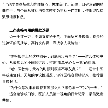
车”“想学更多新生儿护理技巧，关注我们”。记住，口碑营销的精
髓在于，当个体从被动消费者转变为主动推广者时，传播能以指
数级速度扩散。
三条直接可用的爆款选题
说一千道一万，不如直接给干货。下面这三条选题，都是经
过验证的高播放、高转发内容，直接拿去就能拍：
“体检报告上的这些箭头，到底有没有事？” ——适合体检中
心。从最常见的小问题讲起，打消“看单子心头一紧”的焦虑。
“老中医教你，天冷的时候到底该不该艾灸？” ——适合中医
科或康复科。天然的争议性话题，评论区很容易吵起来，推荐量
直接起飞。
“为什么每次来看病都要等那么久？带你看一下我的一天。”
——适合急诊或门诊。医护人员第一视角的日常记录，最能激发
共情。