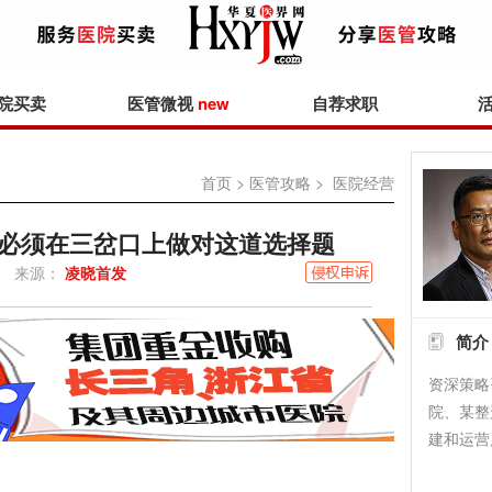
院买卖
医管微视
new
自荐求职
首页
>
医管攻略
> 医院经营
必须在三岔口上做对这道选择题
来源：
凌晓首发
简介
资深策略
院、某整
建和运营