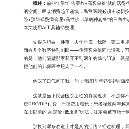
概述：
前些年靠“广告轰炸+高客单价”就能活
润空间、民众消费趋于谨慎，民营医院必须主动切换
险+预防式慢病管理+高性价比单病种套餐”的三角
本文使用AI工具辅助整理。
先跟你坦白一件事：去年年底，我陪一家二甲规
面有几个数字特别刺眼——住院客单价同比没涨，
的是，他们隔壁那家新开不到两年的综合门诊，硬是靠
把他们的儿保医生挖走了一个。
他叹了口气问了我一句：“我们前年还觉得能靠设
这就是当下民营医院面临的真实现状。不是你不
进DRG/DIP付费，严控费用增长；患者端这两年越
在用以前的“高定价+低服务”玩法，注定会被市场一
那换到哪条赛道上才是真的活路？经过梳理，我