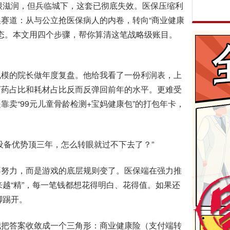
得很滋润，但兵临城下，这套已彻底失效。医保压缩利
赛道：从与公立抢医保病人的内卷，转向“商业健康
生态。本文用四个步骤，帮你算清这笔战略级账目。
模的院长做年度复盘。他给我看了一份利润表，上
可药占比和耗材占比反而反弹回前年的水平。更难受
卖“99元儿童骨龄检测+宝妈健康包”的打包年卡，
备优势顶三年，怎么转眼就过不下去了？”
努力，而是游戏的底层规则变了。医保端在强力推
来越“精”，每一笔钱都想花得明白、花得值。如果还
脚踢开。
把答案收敛成一个三角形：商业健康险（支付端转