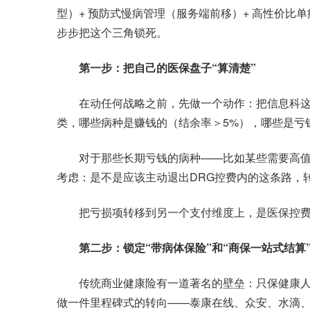
型）+ 预防式慢病管理（服务端前移）+ 高性价比
步步把这个三角锁死。
第一步：把自己的医保盘子“算清楚”
在动任何战略之前，先做一个动作：把信息科这三
类，哪些病种是赚钱的（结余率＞5%），哪些是亏钱
对于那些长期亏钱的病种——比如某些需要高值
考虑：是不是应该主动退出DRG控费内的这条路，转
把亏损项转移到另一个支付维度上，是医保控费
第二步：锁定“带病体保险”和“商保一站式结算
传统商业健康险有一道著名的壁垒：只保健康人，
做一件里程碑式的转向——泰康在线、众安、水滴