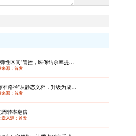
门诊次均费用动态校准机制：用“三档弹性区间”管控，医保结余率提升12%还不丢患者
 文章来源：首发
临床路径2.0：在DRG/DIP时代，将“标准路径”从静态文档，升级为成本与质量的动态“驾驶舱”
 文章来源：首发
把周转率翻倍
36 文章来源：首发