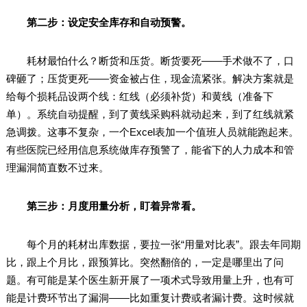
第二步：设定安全库存和自动预警。
耗材最怕什么？断货和压货。断货要死——手术做不了，口
碑砸了；压货更死——资金被占住，现金流紧张。解决方案就是
给每个损耗品设两个线：红线（必须补货）和黄线（准备下
单）。系统自动提醒，到了黄线采购科就动起来，到了红线就紧
急调拨。这事不复杂，一个Excel表加一个值班人员就能跑起来。
有些医院已经用信息系统做库存预警了，能省下的人力成本和管
理漏洞简直数不过来。
第三步：月度用量分析，盯着异常看。
每个月的耗材出库数据，要拉一张“用量对比表”。跟去年同期
比，跟上个月比，跟预算比。突然翻倍的，一定是哪里出了问
题。有可能是某个医生新开展了一项术式导致用量上升，也有可
能是计费环节出了漏洞——比如重复计费或者漏计费。这时候就