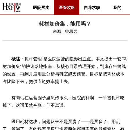
医院买卖
医管攻略
自荐求职
我的
耗材加价集，能用吗？
来源：
曾思远
概述
：耗材管理”是医院运营的隐形出血点。本文提出一套“耗
材加价集”的快速落地指南：从核心目录梳理开始，到库存告警线
的设置，再到月度用量分析与科室超支预警。目标是把耗材成本
占比降下来，把供应链效率提上去。
有句话在运营圈子里流传很久：医院的利润，一半被耗材吃
掉了。这话虽然夸张，但不离谱。
医用耗材这块，问题从来不是买贵了——是买多了、用乱
了、管漏了。有的科室库房里堆着两年都用不完的低值耗材，有