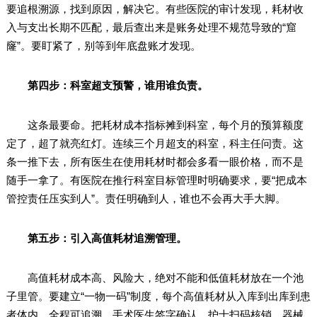
要追根溯源，找到原因，解决它。有些医院的审计发现，耗材收
入与支出长期不匹配，最后查出来是账务处理不规范导致的“窟
窿”。要盯紧了，别等到年底盘账才发现。
第四步：科室超支预警，谁用谁负责。
这条最要命。把耗材成本指标摊到科室，每个月的预算额度
定了，超了就亮红灯。连续三个月超支的科室，科主任问责。这
条一推下去，所有医生在使用耗材时都会多看一眼价格，而不是
随手一拿了。有医院在推行科室目标管理时明确要求，要“把成本
管控责任压实到人”。责任明确到人，谁也不会再大手大脚。
第五步：引入高值耗材追溯管理。
高值耗材成本高、风险大，绝对不能和低值耗材放在一个池
子里管。要建立“一物一码”制度，每个高值耗材从入库到出库到患
者体内，全程可追溯。手术医生签字确认，护士扫码核销，器械