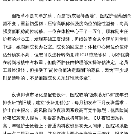
但改革不是简单加薪，而是"拆东墙补西墙"。医院护理薪酬总
额不变，重新切蛋糕：压缩高职称低强度岗位的隐性溢价，向高
强度低职称岗位转移。一位在体检中心干了十五年、职称副主任
护师的老员工，发现基础工资没降，但绩效奖金从全院前列滑到
中游，她闹到院长办公室。院长的回应是：体检中心岗位价值评
估分确实不高，但您可以选择转岗竞聘 ICU 或急诊科，职称优势
在转岗考核中占权重，但能否胜任由护理部实操评估决定。老员
工最终没转，但接受了"岗位价值决定薪酬"的逻辑，因为"至少规
则是透明的，不是谁跟院长关系好谁就多拿"。
夜班排班市场化是配套设计。医院取消"强制夜班"和"按年资
排夜班"的旧规，建立"夜班竞价池"：每月初发布下月夜班需求，
护士自主报名，高风险岗位夜班因系数高而竞争激烈，低风险岗
位夜班若无人报名，则提高系数或折算调休。ICU 夜班因系数
高，年轻护士抢着上；普通内科夜班起初无人问津，医院将系数
从一点二提到一点四，并允许连上两个夜班换三天连休，报名随