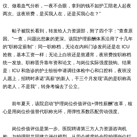
仪、做着血气分析，一夜不合眼，拿到的钱不如护工陪老人起夜
两次。这夜班费，是买我人在，还是买我心在？"
帖子被院长看到，转发给人力资源部，附了四个字："查查原
因。"一查，问题比想象的更深。该院护理薪酬体系沿用了十几年
的"职称定薪制"：同一职称档，无论在内科门诊发药还是在 ICU
抢救，基本工资一样；无论上白班还是熬通宵，夜班费按职称档
统一发放。职称晋升靠年资和论文，与岗位实际强度脱钩。结果
是：ICU 和急诊的护士纷纷申请调往体检中心和口腔科，夜班没
人愿上，招聘时承诺"高薪"的新人，干三个月发现"高的是职称高
的老人，不是我"，转身考编去了公立。
前年夏天，该院启动"护理岗位价值评估+弹性薪酬"改革，核
心是用岗位价值替代职称光环，用弹性系数匹配劳动强度。
岗位价值评估是第一步。医院聘请第三方人力资源咨询机
构，与护理部共同建立评估模型，从四个维度给全院护理岗位打