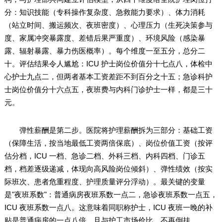
分：知识技能（专科操作复杂度、急救能力要求）、体力消耗
（站立时间、搬运频次、夜班密度）、心理压力（生死决策参与
度、家属冲突暴露度、差错后果严重度）、环境风险（感染暴
露、辐射暴露、暴力伤医概率）。每个维度一至五分，总分二
十。评估结果令人尴尬：ICU 护士岗位价值分十七点八，体检中
心护士九点二，但两者基本工资差距不到百分之十五；急诊科护
士岗位价值分十六点五，夜班费与内科门诊护士一样，都是三十
元。
弹性薪酬是第二步。医院将护理薪酬拆为三部分：基础工资
（保障生活，按当地最低工资两倍保底）、岗位价值工资（按评
估分档，ICU 一档、急诊二档、外科三档、内科四档、门诊五
档，档差逐级递减，体现向高风险岗位倾斜）、弹性绩效（按实
际班次、患者危重程度、护理质量评分浮动）。最关键的变量
是"夜班系数"：普通病房夜班系数一点二，急诊夜班系数一点五，
ICU 夜班系数一点八。这意味着同职称护士，ICU 夜班一晚的补
贴是普通病房的一点八倍，且与护工市场价比，不再倒挂。