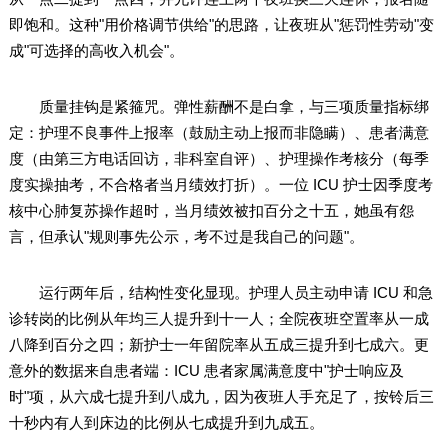
即饱和。这种"用价格调节供给"的思路，让夜班从"惩罚性劳动"变
成"可选择的高收入机会"。
质量挂钩是紧箍咒。弹性薪酬不是白拿，与三项质量指标绑
定：护理不良事件上报率（鼓励主动上报而非隐瞒）、患者满意
度（由第三方电话回访，非科室自评）、护理操作考核分（每季
度实操抽考，不合格者当月绩效打折）。一位 ICU 护士因季度考
核中心肺复苏操作超时，当月绩效被扣百分之十五，她虽有怨
言，但承认"规则事先公示，考不过是我自己的问题"。
运行两年后，结构性变化显现。护理人员主动申请 ICU 和急
诊转岗的比例从年均三人提升到十一人；全院夜班空置率从一成
八降到百分之四；新护士一年留院率从五成三提升到七成六。更
意外的数据来自患者端：ICU 患者家属满意度中"护士响应及
时"项，从六成七提升到八成九，因为夜班人手充足了，按铃后三
十秒内有人到床边的比例从七成提升到九成五。