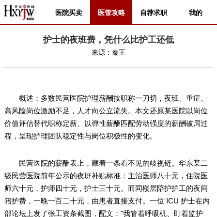
医院买卖
医管攻略
自荐求职
我的
护士的夜班费，凭什么比护工还低
来源：
秦王
概述：多数民营医院护理薪酬按职称一刀切，夜班、重症、
高风险岗位激励不足，人才向公立流失。本文还原某医院以岗位
价值评估替代职称定薪、以弹性薪酬匹配劳动强度的薪酬破局过
程，呈现护理团队稳定性与岗位积极性的变化。
民营医院的薪酬表上，藏着一条看不见的歧视链。华东某二
级民营医院前年公示的夜班补贴标准：主治医师八十元，住院医
师六十元，护师四十元，护士三十元。而同楼层陪护护工的夜间
陪护费，一晚一百二十元，由患者直接支付。一位 ICU 护士在内
部论坛上发了张工资条截图，配文："我管着呼吸机、盯着监护