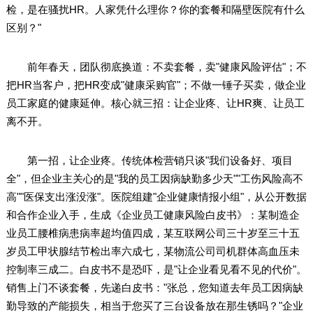
检，是在骚扰HR。人家凭什么理你？你的套餐和隔壁医院有什么
区别？"
前年春天，团队彻底换道：不卖套餐，卖"健康风险评估"；不
把HR当客户，把HR变成"健康采购官"；不做一锤子买卖，做企业
员工家庭的健康延伸。核心就三招：让企业疼、让HR爽、让员工
离不开。
第一招，让企业疼。传统体检营销只谈"我们设备好、项目
全"，但企业主关心的是"我的员工因病缺勤多少天""工伤风险高不
高""医保支出涨没涨"。医院组建"企业健康情报小组"，从公开数据
和合作企业入手，生成《企业员工健康风险白皮书》：某制造企
业员工腰椎病患病率超均值四成，某互联网公司三十岁至三十五
岁员工甲状腺结节检出率六成七，某物流公司司机群体高血压未
控制率三成二。白皮书不是恐吓，是"让企业看见看不见的代价"。
销售上门不谈套餐，先递白皮书："张总，您知道去年员工因病缺
勤导致的产能损失，相当于您买了三台设备放在那生锈吗？"企业