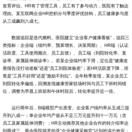
发育评估。HR有了管理工具，员工有了参与动力，医院有了触达
理由。某互联网企业HR把积分与季度评优挂钩，员工健康参与度
从三成飙到八成七。
数据追踪是迭代燃料。医院建立"企业客户健康看板"，追踪三
类指标：企业端（续约率、预算增长、决策周期）、HR端（认证
活跃度、工具使用频次、员工反馈）、员工端（到院转化率、复
诊率、家属延伸就诊率）。若某企业续约率下滑，定位是"健康改
善报告没打动老板"还是"员工到院体验差"；若HR活跃度下降，排
查是"工具不好用"还是"激励不到位"。去年秋季发现，某企业员工
到院转化率偏低，回溯发现健康管家驻场时间与员工下班时间错
位，调整为早晨上班前和午休时段后，转化率提升近一倍。
运行两年后，B端模型产出质变。企业客户续约率从五成三提
升到八成一；单企业年均产值从不足三万元提升到十一万元（含
员工及家属延伸消费）；HR主动推荐其他企业合作的转介绍率达
到两成三。最令医院得意的是"企业健康采购官"计划的溢出效应：