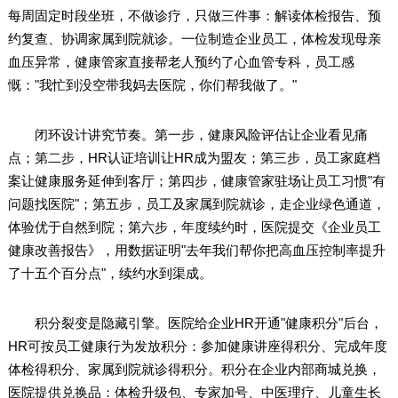
每周固定时段坐班，不做诊疗，只做三件事：解读体检报告、预
约复查、协调家属到院就诊。一位制造企业员工，体检发现母亲
血压异常，健康管家直接帮老人预约了心血管专科，员工感
慨："我忙到没空带我妈去医院，你们帮我做了。"
闭环设计讲究节奏。第一步，健康风险评估让企业看见痛
点；第二步，HR认证培训让HR成为盟友；第三步，员工家庭档
案让健康服务延伸到客厅；第四步，健康管家驻场让员工习惯"有
问题找医院"；第五步，员工及家属到院就诊，走企业绿色通道，
体验优于自然到院；第六步，年度续约时，医院提交《企业员工
健康改善报告》，用数据证明"去年我们帮你把高血压控制率提升
了十五个百分点"，续约水到渠成。
积分裂变是隐藏引擎。医院给企业HR开通"健康积分"后台，
HR可按员工健康行为发放积分：参加健康讲座得积分、完成年度
体检得积分、家属到院就诊得积分。积分在企业内部商城兑换，
医院提供兑换品：体检升级包、专家加号、中医理疗、儿童生长