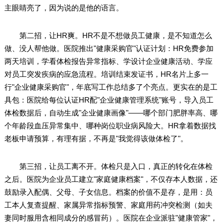
主眼睛亮了，因为说的是他的语言。
第二招，让HR爽。HR不是不想做员工健康，是不知道怎么
做、没人帮他做。医院推出"健康采购官"认证计划：HR免费参加
两天培训，学看体检报告异常指标、学设计企业健康活动、学应
对员工突发疾病的应急流程。培训结束发证书，HR名片上多一
行"企业健康采购官"，年底写工作总结多了个亮点。更实在的是工
具包：医院给每位认证HR配"企业健康管理系统"账号，导入员工
体检数据后，自动生成"企业健康画像"——哪个部门肥胖率高、哪
个年龄段血压异常集中、哪种岗位职业病风险大。HR拿着数据找
老板申请预算，有理有据，不再是"我觉得该做体检了"。
第三招，让员工离不开。体检只是入口，真正的转化在体检
之后。医院为企业员工建立"家庭健康档案"，不仅存本人数据，还
鼓励录入配偶、父母、子女信息。档案的价值不是存，是用：员
工本人复查提醒、家属异常指标预警、家庭用药冲突检测（如夫
妻同时服用含相同成分的感冒药）。医院在企业派驻"健康管家"，