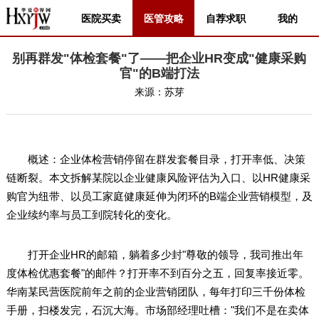
医院买卖
医管攻略
自荐求职
我的
别再群发"体检套餐"了——把企业HR变成"健康采购
官"的B端打法
来源：
苏芽
概述：企业体检营销停留在群发套餐目录，打开率低、决策
链断裂。本文拆解某院以企业健康风险评估为入口、以HR健康采
购官为纽带、以员工家庭健康延伸为闭环的B端企业营销模型，及
企业续约率与员工到院转化的变化。
打开企业HR的邮箱，躺着多少封"尊敬的领导，我司推出年
度体检优惠套餐"的邮件？打开率不到百分之五，回复率接近零。
华南某民营医院前年之前的企业营销团队，每年打印三千份体检
手册，扫楼发完，石沉大海。市场部经理吐槽："我们不是在卖体