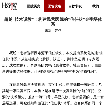
医院买卖
医管攻略
自荐求职
我的
超越“技术说教”：构建民营医院的“信任状”金字塔体
系
来源：
芸朽
概述
：患者选择困难源于信任缺失。本文提出系统化构建“信
任状”体系：从基础资质（牌照、认证）、到中坚证明（专家履
历、成功案例）、再到高阶共鸣（患者故事、社会责任），层层
递进提供选择依据。让医院品牌从“说得厉害”变为“值得托付”。
在信息过载与决策焦虑并存的时代，患者选择一家医院，尤
其是一家民营医院，本质上是在进行一次高风险的信任何托。空
洞的“技术领先、服务一流”口号，早已失效。患者需要的，是一套
层层递进、可被感知和验证的 “信任状” 体系。这套体系如同一个