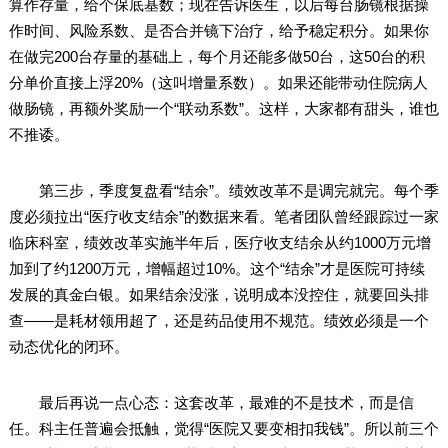
算作存量，给个保底基数；现在告诉医生，以后每台肠镜根据操
作时间、风险系数、是否合并镜下治疗，给予稳定积分。如果你
在做完200台存量的基础上，每个月还能多做50台，这50台的积
分单价直接上浮20%（这叫增量系数）。如果还能带动住院病人
做肠镜，再额外奖励一个“联动系数”。这样，大家都有甜头，谁也
不推诿。
第三步，季度复盘看“结余”。绩效改革不是调完就完。每个季
度必须拉出“医疗收支结余”的数据来看。笔者团队曾经跟踪过一家
临床科室，绩效改革实施半年后，医疗收支结余从约1000万元增
加到了约1200万元，增幅超过10%。这个“结余”才是医院可持续
发展的真金白银。如果结余没涨，说明成本没控住，就要回头排
查——是耗材领用超了，还是药品使用不规范。绩效必须是一个
动态优化的闭环。
最后再说一点心态：这套改革，最难的不是技术，而是信
任。科主任普遍会抵触，觉得“医院又要变相扣我钱”。所以前三个