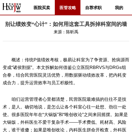
医院买卖
医管攻略
自荐求职
我的
别让绩效变“心计”：如何用这套工具拆掉科室间的墙
来源：
陈昕禹
概述：传统P值绩效考核，极易让科室为了争资源、抢病源而
变成“诸侯割据”。本文拆解如何借鉴公立医院RBRVS与DRGs组
合拳，结合民营医院灵活优势，用数据驱动绩效改革，把内耗变
成合力，提升运营效率与员工积极性。
咱们运营管理者心里都清楚，民营医院最难搞的往往不是技
术，是人。确切地说，是怎么让各个科室心往一处想、劲往一处
使。很多医院年年在“大锅饭”和“唯创收论”之间来回摇摆。如果是
大锅饭，外科医生不爱干复杂手术——手术费低、耗材高、风险
大，谁干谁傻；如果是唯创收论，内科医生拼命开检查，外科医