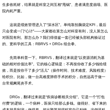
生多收耗材，结果就是科室之间互相“甩锅”、患者满意度崩塌、医
院内耗严重。
这就是绩效管理进入了“深水区”。单纯靠拍脑袋定KPI，最后
只会变成一门“心计”——大家都在算怎么对科室有利，没人算怎么
对医院有利。那怎么办？我们得借鉴一套已经被头部机构验证过
的、更科学的工具：RBRVS + DRGs 组合拳。
先简单科普一下。RBRVS，翻译过来就是“以资源消耗为基
础的相对价值比率”。它的核心逻辑是：不再按你收了多少钱给绩
效，而是按你干了多少“活儿”（操作时间、技术难度、风险程度）
给积分。比如，做一台高难度肺癌手术的积分，自然远高于做一
台常规阑尾炎手术。
DRGs，翻译过来就是“疾病诊断相关分组”。它是一个“打包
付费”的逻辑，一个病种，医保只给那么多钱。做得好、省下来的
成本就是利润；做得差、超出预算就得科室自己贴钱。这倒逼科