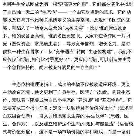
有哪种生物试图成为另一棵“更高更大的树”，它们都在演化中找到
了自己独一无二的 “生态位” ——一个由它对资源的需求、它的功
能以及它与其他物种关系所定义的生存空间。反观许多医院的战
略，却陷入了一场令人疲惫的 “大树竞赛” ：比拼谁的床位数更
多、谁的设备更高端、谁的名医更耀眼。大家都在争夺同一片阳
光（医保资金、常见病患者），导致竞争惨烈，增长乏力。是时
候换一种生存哲学了：从 “竞争适应” 转向 “生态位构建” 。我们不
应仅仅问“我们如何比对手更好？”，更应问 “我们可以创造并主导
一个怎样独特的、尚未被充分满足的生存空间？”
生态位构建理论指出，成功的生物不仅被动适应环境，更会
主动改造环境，使之更利于自身生存。医院亦当如此。构建生态
位，意味着医院要成为自己小生态的 “建筑师” 和 “基石物种” 。它
需要完成三个核心任务：定义一块独特且有价值的“土地”（需求空
白或组合创新），引入并维系赖以生存的“共生伙伴”（患者、医
生、合作方），以及建立维护这个生态的“规则与能量流”（运营模
式与价值分配）。这不是一场市场份额的零和游戏，而是一场创