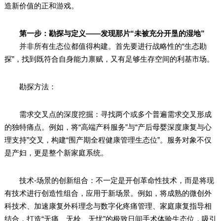
造新价值的正和游戏。
第一步：勘探与定义——发现那片“未被充分开垦的湿地”
并非所有生态位都值得构建。首先要进行战略性的“生态勘
探”，找到既符合自身能力禀赋，又有足够生存空间的利基市场。
勘探方法：
需求交叉点的深度挖掘：寻找两个或多个普遍需求交叉形成
的独特痛点。例如，将“高端产科服务”与“产后母婴深度康复与心
理支持”交叉，构建“围产期全程健康管理生态位”。服务对象不仅
是产妇，更是整个新家庭系统。
技术-场景的创新组合：不一定是开创革命性技术，而是将现
有技术进行创造性组合，应用于新场景。例如，将成熟的微创外
科技术、加速康复外科理念与数字化疼痛管理、家庭康复指导相
结合，打造“无痛、无栓、无忧”的极致日间手术体验生态位，吸引