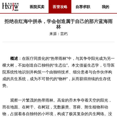
医院买卖
医管攻略
自荐求职
我的
拒绝在红海中拼杀，学会创造属于自己的那片蓝海雨
林
来源：
芸朽
概述
：在医疗同质化的“热带雨林”中，与其争夺阳光成为另一
棵大树，不如创造自己独特的“生态位”。本文借鉴生态学，引导医
院系统性地识别并构筑一个由独特技术、细分患者与合作伙伴构
成的共生系统，成为不可替代的“物种”，从而获得持续的生存优
势。
观察一片繁茂的热带雨林。高耸的乔木争夺着天空的阳光，
而在地面、在树干、在树冠，无数蕨类、苔藓、附生植物和动
物，占据着各自独特的小环境，构成了极其复杂的共生网络。没