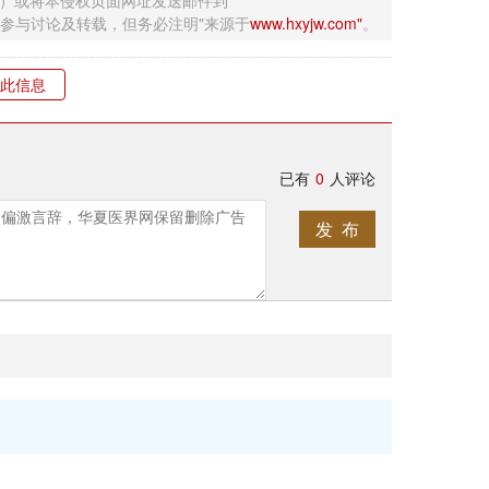
钮）或将本侵权页面网址发送邮件到
迎网友参与讨论及转载，但务必注明"来源于
www.hxyjw.com"
。
此信息
已有
0
人评论
发 布