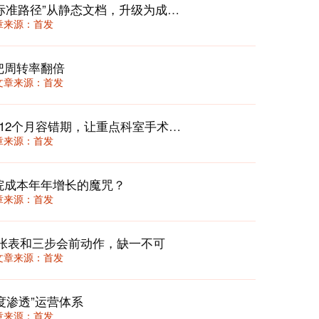
临床路径2.0：在DRG/DIP时代，将“标准路径”从静态文档，升级为成本与质量的动态“驾驶舱”
 文章来源：首发
把周转率翻倍
36 文章来源：首发
DIP付费下专科盈利破局：三维评价+12个月容错期，让重点科室手术量涨25%还不亏
 文章来源：首发
院成本年年增长的魔咒？
 文章来源：首发
张表和三步会前动作，缺一不可
40 文章来源：首发
度渗透”运营体系
 文章来源：首发