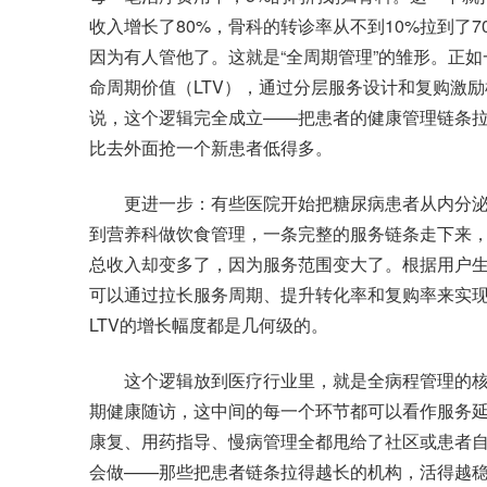
收入增长了80%，骨科的转诊率从不到10%拉到了
因为有人管他了。这就是“全周期管理”的雏形。正
命周期价值（LTV），通过分层服务设计和复购激
说，这个逻辑完全成立——把患者的健康管理链条
比去外面抢一个新患者低得多。
更进一步：有些医院开始把糖尿病患者从内分泌
到营养科做饮食管理，一条完整的服务链条走下来，
总收入却变多了，因为服务范围变大了。根据用户
可以通过拉长服务周期、提升转化率和复购率来实
LTV的增长幅度都是几何级的。
这个逻辑放到医疗行业里，就是全病程管理的核
期健康随访，这中间的每一个环节都可以看作服务延
康复、用药指导、慢病管理全都甩给了社区或患者
会做——那些把患者链条拉得越长的机构，活得越