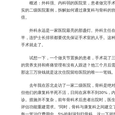
概述：外科强、内科弱的医院里，患者做完手术
实的二级医院案例，拆解如何通过康复科与骨科的
倍。
外科永远是一家医院最亮的那盏灯。外科主任在
半，连护士长排班都要优先保证手术室的人手。这
手术就走了。
试想一下，一个做关节置换的患者，手术花了三
的营养支持和疼痛管理有没有人跟进？他三个月后需
那这三万块钱就是这次住院留给医院的唯一一笔钱
去年我在苏北走访了一家二级医院，骨科是绝对强
但他们的康复科半死不活，日间在床率不到30%，
诊。措施并不复杂，前年骨科术后患者出院时，医生
评估功能重建需求。”同时，骨科与康复科之间建立
每一笔治疗费用中，5%的利润划归骨科。这一下就