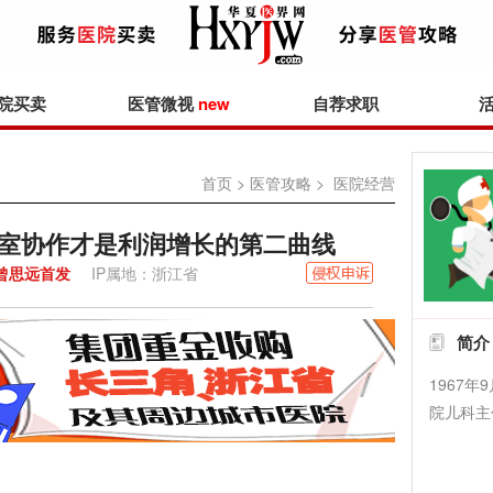
院买卖
医管微视
new
自荐求职
首页
>
医管攻略
> 医院经营
科室协作才是利润增长的第二曲线
曾思远首发
IP属地：浙江省
简介
1967
院儿科主