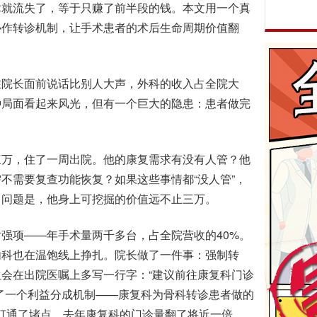
就流失了，等于只赚了前半段的钱。本文用一个真
协作转诊机制，让手术患者的术后生命周期价值翻
院长面前说话比别人大声，外科的收入占全院大
种局面看起来风光，但有一个巨大的隐患：患者做完
万，住了一周出院。他的康复需求有没有人管？他
不需要复查功能恢复？如果这些事情都“没人管”，
。问题是，他身上可挖掘的价值远不止三万。
项——年手术量两千多台，占全院营收的40%。
内科也在温饱线上挣扎。院长做了一件事：强制转
会在出院医嘱上多写一行字：“建议前往康复科门诊
了一个利益分成机制——康复科为骨科转诊患者做的
打通了堵点。去年康复科的门诊量翻了将近一倍，